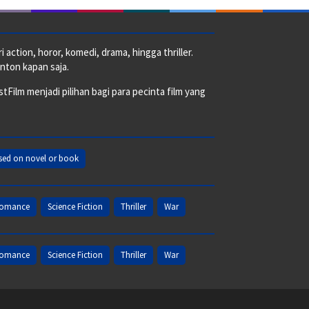
action, horor, komedi, drama, hingga thriller.
nton kapan saja.
ilm menjadi pilihan bagi para pecinta film yang
sed on novel or book
omance
Science Fiction
Thriller
War
omance
Science Fiction
Thriller
War