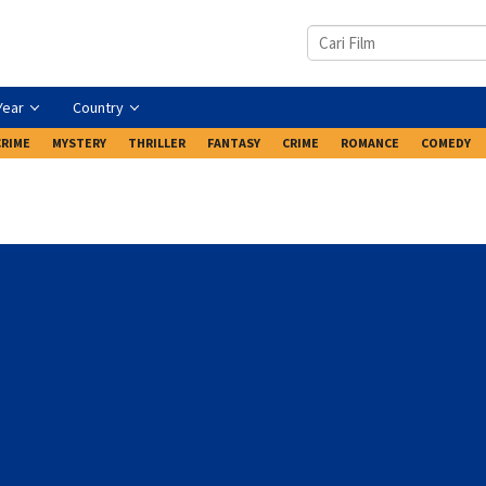
Year
Country
CRIME
MYSTERY
THRILLER
FANTASY
CRIME
ROMANCE
COMEDY