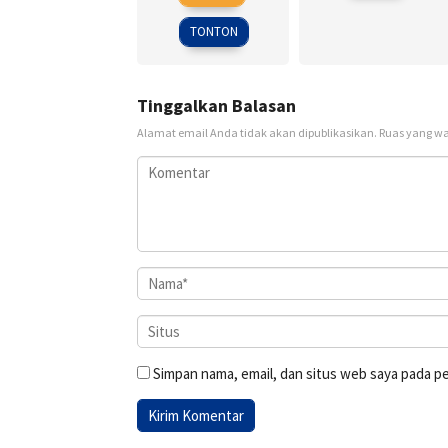
Sep
Alfredson
2009
TONTON
Tinggalkan Balasan
Alamat email Anda tidak akan dipublikasikan.
Ruas yang wa
Simpan nama, email, dan situs web saya pada p