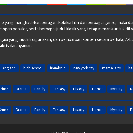
e yang menghadirkan beragam koleksi film dari berbagai genre, mulai dari 
ngan populer, serta berbagai judul klasik yang tetap menarik untuk dito
si yang mudah digunakan, dan pembaruan konten secara berkala, A-ListF
raktis dan nyaman.
england
high school
friendship
new york city
martial arts
ba
Crime
Drama
Family
Fantasy
History
Horror
Mystery
R
Crime
Drama
Family
Fantasy
History
Horror
Mystery
R