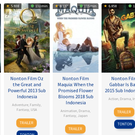
5.938
130 min
8.137
115 min
6.858
1
Nonton Film Oz
Nonton Film
Nonton Fi
the Great and
Maquia: When the
Gabbar Is B
Powerful 2013 Sub
Promised Flower
2015 Sub Indo
Indonesia
Blooms 2018 Sub
Action
,
Drama
,
I
Indonesia
Adventure
,
Family
,
1
Radh
Fantasy
,
USA
Animation
,
Drama
,
TRAILER
May
Krish
Fantasy
,
Japan
7
Sam
2015
Jagar
TRAILER
TONTON
24
Heo
Mar
Raimi
TRAILER
Feb
Jong
2013
TONTON