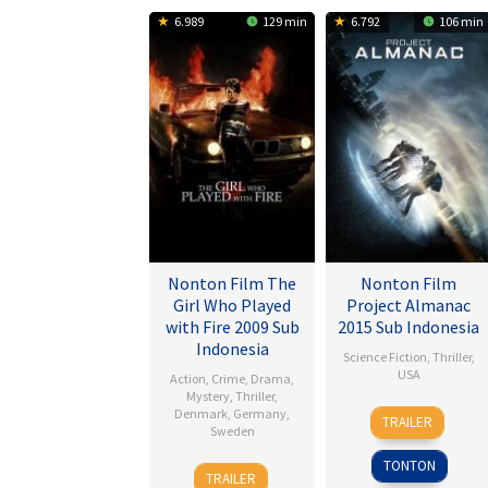
6.989
129 min
6.792
106 min
Nonton Film The
Nonton Film
Girl Who Played
Project Almanac
with Fire 2009 Sub
2015 Sub Indonesia
Indonesia
Science Fiction
,
Thriller
,
USA
Action
,
Crime
,
Drama
,
Mystery
,
Thriller
,
28
Dean
Denmark
,
Germany
,
TRAILER
Sweden
Jan
Israelite
2015
TONTON
18
Daniel
TRAILER