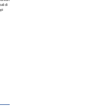
li di
pi