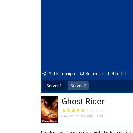
Matikan lampu
Komentar
Trailer
Server 1
Server 2
Ghost Rider
6340
voting, rata-rata
5.0
dari 10
Untuk menyelamatkan sang ayah dari kematian, 