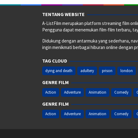
TENTANG WEBSITE
A-ListFilm merupakan platform streaming film onlin
Pengguna dapat menemukan film-film terbaru, taya
Didukung dengan antarmuka yang sederhana, naviga
ingin menikmati berbagai hiburan online dengan p
TAG CLOUD
dying and death
adultery
prison
london
GENRE FILM
Action
Adventure
Animation
Comedy
GENRE FILM
Action
Adventure
Animation
Comedy