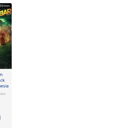
30 min
lm
ack
nesia
ndia
a
na
lamudi