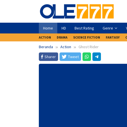
Loncat
ke
konten
Home
HD
Best Rating
Genre
ACTION
DRAMA
SCIENCE FICTION
FANTASY
Beranda
Action
Ghost Rider
Sharer
Tweet