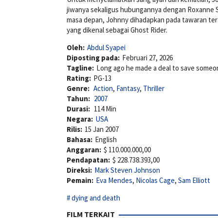
jiwanya sekaligus hubungannya dengan Roxanne S
masa depan, Johnny dihadapkan pada tawaran ter
yang dikenal sebagai Ghost Rider.
Oleh:
Abdul Syapei
Diposting pada:
Februari 27, 2026
Tagline:
Long ago he made a deal to save someon
Rating:
PG-13
Genre:
Action
,
Fantasy
,
Thriller
Tahun:
2007
Durasi:
114 Min
Negara:
USA
Rilis:
15 Jan 2007
Bahasa:
English
Anggaran:
$ 110.000.000,00
Pendapatan:
$ 228.738.393,00
Direksi:
Mark Steven Johnson
Pemain:
Eva Mendes
,
Nicolas Cage
,
Sam Elliott
dying and death
FILM TERKAIT