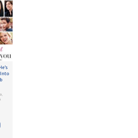
He’s
 Into
ub
a
,
A
is