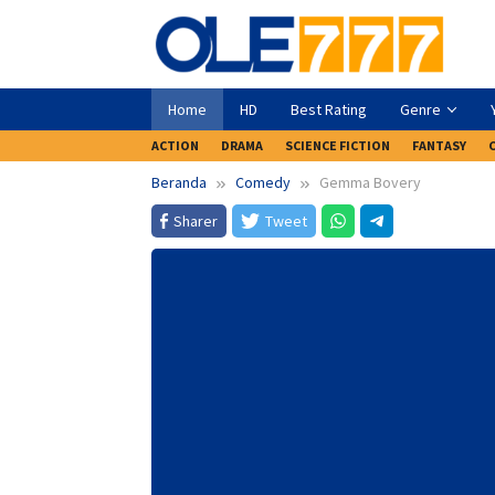
Loncat
ke
konten
Home
HD
Best Rating
Genre
ACTION
DRAMA
SCIENCE FICTION
FANTASY
Beranda
Comedy
Gemma Bovery
Sharer
Tweet