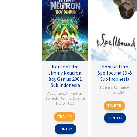
Nonton Film
Nonton Film
Jimmy Neutron:
Spellbound 1945
Boy Genius 2001
Sub Indonesia
Sub Indonesia
Mystery
,
Romance
,
Thriller
,
USA
Adventure
,
Animation
,
Comedy
,
Family
,
Science
8
Alfred
Fiction
,
USA
TRAILER
Nov
Hitchcock
14
John
1945
TRAILER
TONTON
Dec
A.
2001
Davis
TONTON