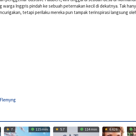
ang warga Inggris pindah ke sebuah peternakan kecil di dekatnya. Tak han
rigakan, tetapi perilaku mereka pun tampak terinspirasi langsung ole
 Flemyng
7
115 min
5.7
114 min
6.626
1