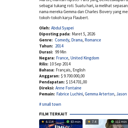
sebagai tukang roti. Suatu hari, ia melihat sepas
nama mereka Gemma dan Charles Bovery yang mencu
tokoh-tokoh karya Flaubert.
Oleh:
Abdul Syapei
Diposting pada:
Maret 5, 2026
Genre:
Comedy
,
Drama
,
Romance
Tahun:
2014
Durasi:
99 Min
Negara:
France
,
United Kingdom
Rilis:
10 Sep 2014
Bahasa:
Français, English
Anggaran:
$ 9.700.000,00
Pendapatan:
$ 154.701,00
Direksi:
Anne Fontaine
Pemain:
Fabrice Luchini
,
Gemma Arterton
,
Jason
small town
FILM TERKAIT
6.114
83 min
7.4
111 min