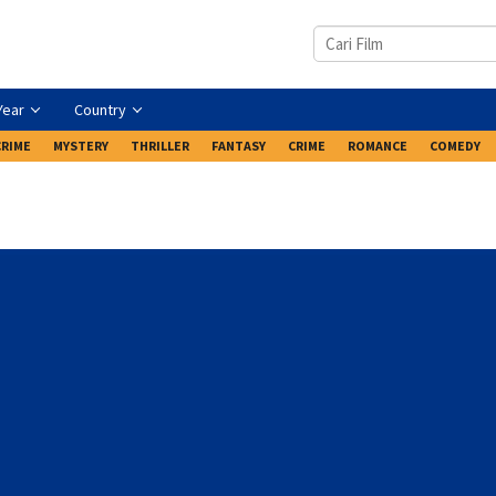
Year
Country
CRIME
MYSTERY
THRILLER
FANTASY
CRIME
ROMANCE
COMEDY