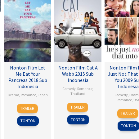
Nonton Film Let
Nonton Film Cat A
Nonton Film 
Me Eat Your
Wabb 2015 Sub
Just Not That
Pancreas 2018 Sub
Indonesia
You 2009 S
Indonesia
Indonesia
Comedy
,
Romance
,
Thailand
Drama
,
Romance
,
Japan
Comedy
,
Dram
Romance
,
US
4
Nareubadee
28
Sho
TRAILER
TRAILER
6
Ken
Mar
Wetchakam
Jul
Tsukikawa
TRAILER
Feb
Kwap
2015
2017
TONTON
TONTON
2009
TONTON