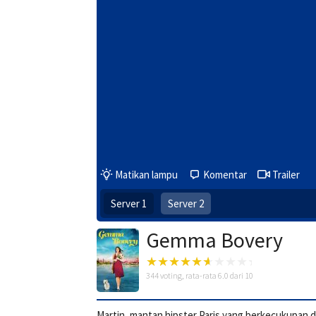
Matikan lampu
Komentar
Trailer
Server 1
Server 2
Gemma Bovery
344
voting, rata-rata
6.0
dari 10
Martin, mantan hipster Paris yang berkecukupan d