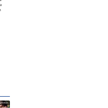
ya
h
29 min