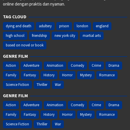
online dengan praktis dan nyaman.
TAG CLOUD
dying and death
adultery
prison
london
england
high school
friendship
new york city
martial arts
based on novel or book
GENRE FILM
Action
Adventure
Animation
Comedy
Crime
Drama
Family
Fantasy
History
Horror
Mystery
Romance
Science Fiction
Thriller
War
GENRE FILM
Action
Adventure
Animation
Comedy
Crime
Drama
Family
Fantasy
History
Horror
Mystery
Romance
Science Fiction
Thriller
War