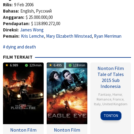
Rilis:
9 Feb 2006
Bahasa:
English, Pусский
Anggaran:
$ 25.000.000,00
Pendapatan:
$ 118.890.272,00
Direksi:
James Wong
Pemain:
Kris Lemche
,
Mary Elizabeth Winstead
,
Ryan Merriman
dying and death
FILM TERKAIT
6.989
129 min
6.495
118 min
Nonton Film
Tale of Tales
2015 Sub
Indonesia
Fantasy
,
Horror
,
Romance
,
France
,
Italy
,
United Kingdom
Matteo
TONTON
Garrone
Nonton Film
Nonton Film