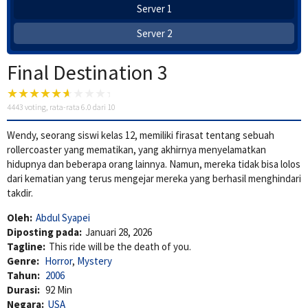
Server 1
Server 2
Final Destination 3
4443
voting, rata-rata
6.0
dari 10
Wendy, seorang siswi kelas 12, memiliki firasat tentang sebuah
rollercoaster yang mematikan, yang akhirnya menyelamatkan
hidupnya dan beberapa orang lainnya. Namun, mereka tidak bisa lolos
dari kematian yang terus mengejar mereka yang berhasil menghindari
takdir.
Oleh:
Abdul Syapei
Diposting pada:
Januari 28, 2026
Tagline:
This ride will be the death of you.
Genre:
Horror
,
Mystery
Tahun:
2006
Durasi:
92 Min
Negara:
USA