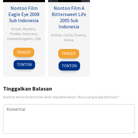
Nonton Film
Nonton Film A
Eagle Eye 2008
Bittersweet Life
Sub Indonesia
2005 Sub
Indonesia
Action
,
Mystery
,
Thriller
,
Germany
,
Action
,
Crime
,
Drama
,
United Kingdom
,
USA
Korea
25
D.J.
1
Kim
TRAILER
TRAILER
Sep
Caruso
Apr
Jee-
2008
2005
woon
TONTON
TONTON
Tinggalkan Balasan
Alamat email Anda tidak akan dipublikasikan.
Ruas yang wajib ditandai
*