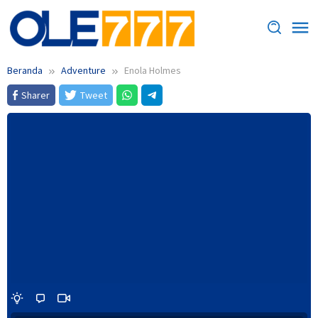
Loncat
ke
konten
Beranda
Adventure
Enola Holmes
Sharer
Tweet