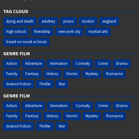
TAG CLOUD
dying and death
adultery
prison
london
england
high school
friendship
new york city
martial arts
based on novel or book
GENRE FILM
Action
Adventure
Animation
Comedy
Crime
Drama
Family
Fantasy
History
Horror
Mystery
Romance
Science Fiction
Thriller
War
GENRE FILM
Action
Adventure
Animation
Comedy
Crime
Drama
Family
Fantasy
History
Horror
Mystery
Romance
Science Fiction
Thriller
War