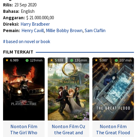
Rilis:
23 Sep 2020
Bahasa:
English
Anggaran:
$ 21.000.000,00
Direksi:
Harry Bradbeer
Pemain:
Henry Cavill
,
Millie Bobby Brown
,
Sam Claflin
based on novel or book
FILM TERKAIT
6.989
129 min
5.938
130 min
5.987
107 min
Nonton Film
Nonton Film Oz
Nonton Film
The Girl Who
the Great and
The Great Flood