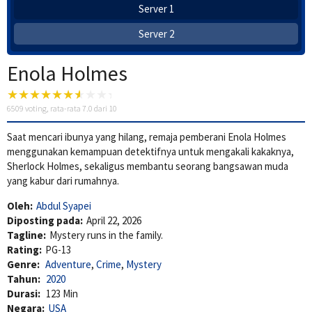
Server 1
Server 2
Enola Holmes
6509
voting, rata-rata
7.0
dari 10
Saat mencari ibunya yang hilang, remaja pemberani Enola Holmes
menggunakan kemampuan detektifnya untuk mengakali kakaknya,
Sherlock Holmes, sekaligus membantu seorang bangsawan muda
yang kabur dari rumahnya.
Oleh:
Abdul Syapei
Diposting pada:
April 22, 2026
Tagline:
Mystery runs in the family.
Rating:
PG-13
Genre:
Adventure
,
Crime
,
Mystery
Tahun:
2020
Durasi:
123 Min
Negara:
USA