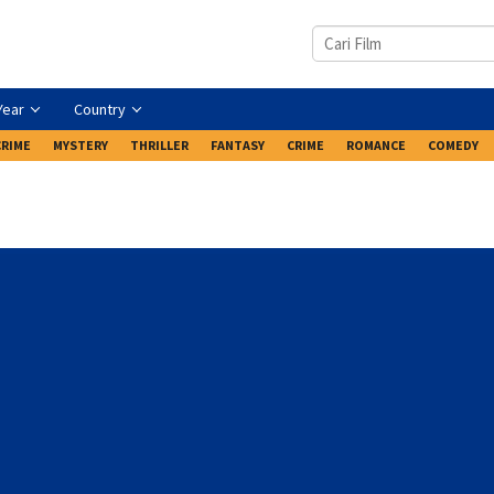
Year
Country
CRIME
MYSTERY
THRILLER
FANTASY
CRIME
ROMANCE
COMEDY