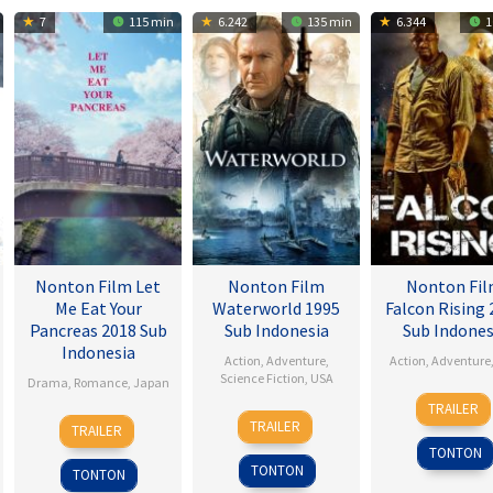
7
115 min
6.242
135 min
6.344
1
Nonton Film Let
Nonton Film
Nonton Fi
Me Eat Your
Waterworld 1995
Falcon Rising 
Pancreas 2018 Sub
Sub Indonesia
Sub Indones
Indonesia
Action
,
Adventure
,
Action
,
Adventure
Science Fiction
,
USA
Drama
,
Romance
,
Japan
5
Ernie
TRAILER
28
Kevin
28
Sho
Sep
Barb
TRAILER
TRAILER
Jul
Reynolds
Jul
Tsukikawa
2014
TONTON
1995
2017
TONTON
TONTON