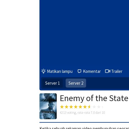
Matikan lampu
Komentar
Trailer
Server 1
Server 2
Enemy of the State
4213
voting, rata-rata
7.0
dari 10
Ketika sebuah rekaman video pembunuhan seorang