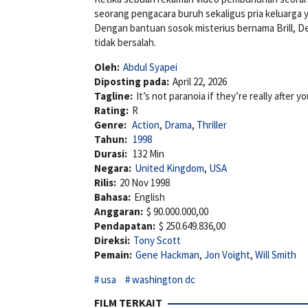
seorang pengacara buruh sekaligus pria keluarga 
Dengan bantuan sosok misterius bernama Brill,
tidak bersalah.
Oleh:
Abdul Syapei
Diposting pada:
April 22, 2026
Tagline:
It’s not paranoia if they’re really after yo
Rating:
R
Genre:
Action
,
Drama
,
Thriller
Tahun:
1998
Durasi:
132 Min
Negara:
United Kingdom
,
USA
Rilis:
20 Nov 1998
Bahasa:
English
Anggaran:
$ 90.000.000,00
Pendapatan:
$ 250.649.836,00
Direksi:
Tony Scott
Pemain:
Gene Hackman
,
Jon Voight
,
Will Smith
usa
washington dc
FILM TERKAIT