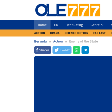
Loncat
ke
konten
Home
HD
Best Rating
Genre
ACTION
DRAMA
SCIENCE FICTION
FANTASY
Beranda
Action
Enemy of the State
Sharer
Tweet