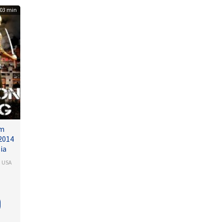
03 min
lm
2014
ia
,
USA
arash