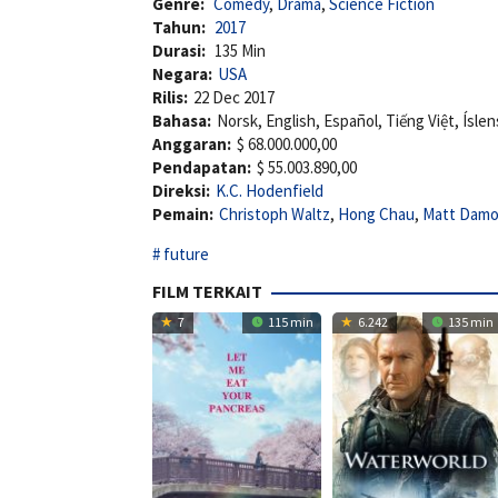
Genre:
Comedy
,
Drama
,
Science Fiction
Tahun:
2017
Durasi:
135 Min
Negara:
USA
Rilis:
22 Dec 2017
Bahasa:
Norsk, English, Español, Tiếng Việt, Ísle
Anggaran:
$ 68.000.000,00
Pendapatan:
$ 55.003.890,00
Direksi:
K.C. Hodenfield
Pemain:
Christoph Waltz
,
Hong Chau
,
Matt Dam
future
FILM TERKAIT
7
115 min
6.242
135 min