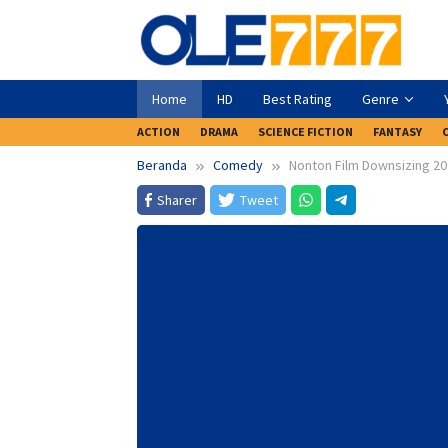
Loncat
ke
konten
Home
HD
Best Rating
Genre
ACTION
DRAMA
SCIENCE FICTION
FANTASY
Beranda
Comedy
Nonton Film Downsizing 20
Sharer
Tweet