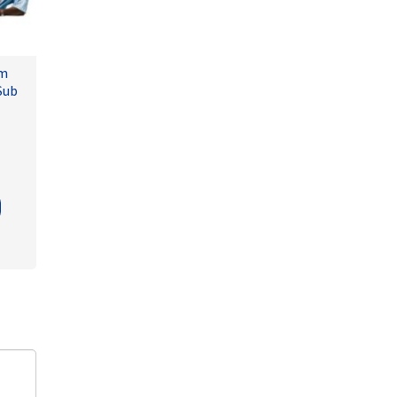
lm
Sub
ins