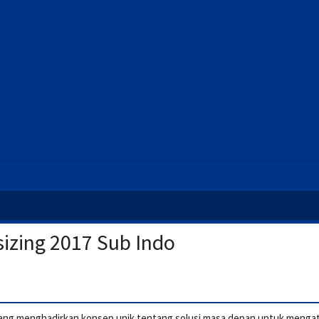
izing 2017 Sub Indo
h yang menghadirkan konsep unik tentang solusi masa depan untuk mengat