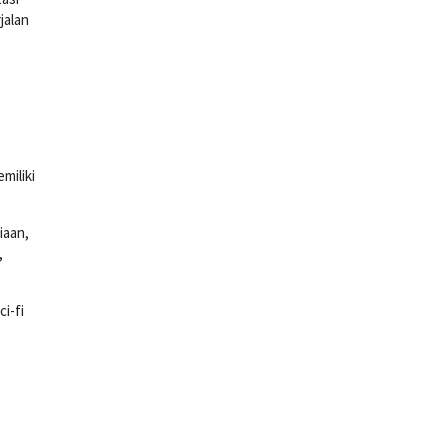
jalan
miliki
iaan,
,
i-fi