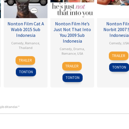
Nonton Film Cat A
Nonton Film He’s
Nonton Fi
Wabb 2015 Sub
Just Not That Into
Norbit 2007 
Indonesia
You 2009 Sub
Indonesia
Indonesia
Comedy
,
Romance
,
Comedy
,
USA
Thailand
Comedy
,
Drama
,
8
Brian
Romance
,
USA
TRAILER
4
Nareubadee
Feb
Robb
TRAILER
6
Ken
Mar
Wetchakam
2007
TRAILER
TONTON
Feb
Kwapis
2015
TONTON
2009
TONTON
jib ditandai
*