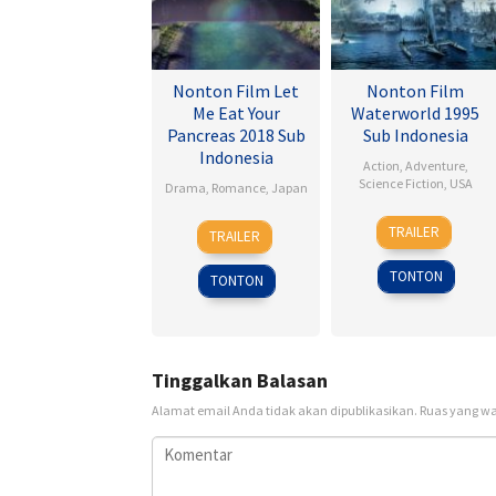
Nonton Film Let
Nonton Film
Me Eat Your
Waterworld 1995
Pancreas 2018 Sub
Sub Indonesia
Indonesia
Action
,
Adventure
,
Science Fiction
,
USA
Drama
,
Romance
,
Japan
28
Kevin
28
Sho
TRAILER
TRAILER
Jul
Reynolds
Jul
Tsukikawa
1995
2017
TONTON
TONTON
Tinggalkan Balasan
Alamat email Anda tidak akan dipublikasikan.
Ruas yang wa