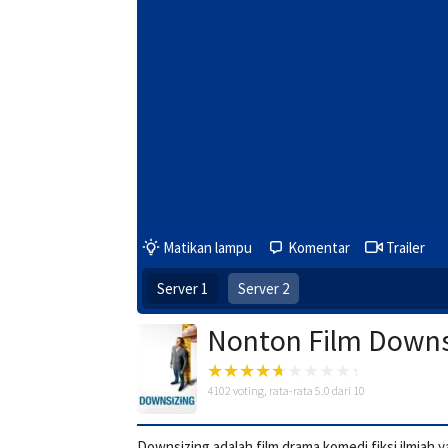
Matikan lampu
Komentar
Trailer
Server 1
Server 2
Nonton Film Downs
4102
voting, rata-rata
5.0
dari 10
Downsizing adalah film drama komedi fiksi ilmia