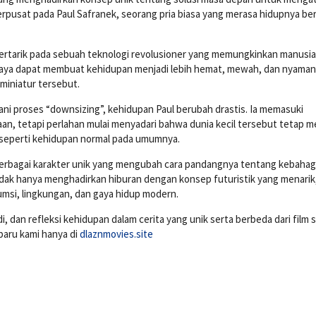
berpusat pada Paul Safranek, seorang pria biasa yang merasa hidupnya ber
a tertarik pada sebuah teknologi revolusioner yang memungkinkan manusia
percaya dapat membuat kehidupan menjadi lebih hemat, mewah, dan nyaman
 miniatur tersebut.
ni proses “downsizing”, kehidupan Paul berubah drastis. Ia memasuki
, tetapi perlahan mulai menyadari bahwa dunia kecil tersebut tetap me
k seperti kehidupan normal pada umumnya.
berbagai karakter unik yang mengubah cara pandangnya tentang kebahag
 tidak hanya menghadirkan hiburan dengan konsep futuristik yang menarik
sumsi, lingkungan, dan gaya hidup modern.
an refleksi kehidupan dalam cerita yang unik serta berbeda dari film sc
baru kami hanya di
dlaznmovies.site