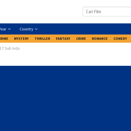
Year
Country
CRIME
MYSTERY
THRILLER
FANTASY
CRIME
ROMANCE
COMEDY
17 Sub Indo