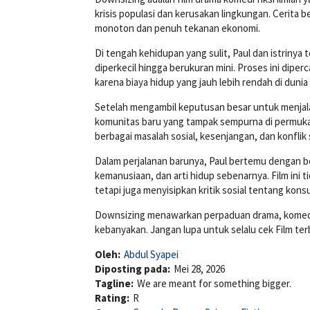
krisis populasi dan kerusakan lingkungan. Cerita 
monoton dan penuh tekanan ekonomi.
Di tengah kehidupan yang sulit, Paul dan istriny
diperkecil hingga berukuran mini. Proses ini di
karena biaya hidup yang jauh lebih rendah di dunia
Setelah mengambil keputusan besar untuk menjala
komunitas baru yang tampak sempurna di permukaan
berbagai masalah sosial, kesenjangan, dan konfli
Dalam perjalanan barunya, Paul bertemu dengan 
kemanusiaan, dan arti hidup sebenarnya. Film ini
tetapi juga menyisipkan kritik sosial tentang kon
Downsizing menawarkan perpaduan drama, komedi, d
kebanyakan. Jangan lupa untuk selalu cek Film ter
Oleh:
Abdul Syapei
Diposting pada:
Mei 28, 2026
Tagline:
We are meant for something bigger.
Rating:
R