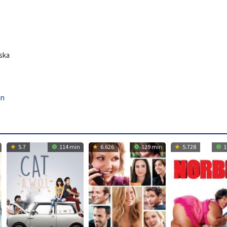
nska
on
5.7
114 min
6.626
129 min
5.728
1