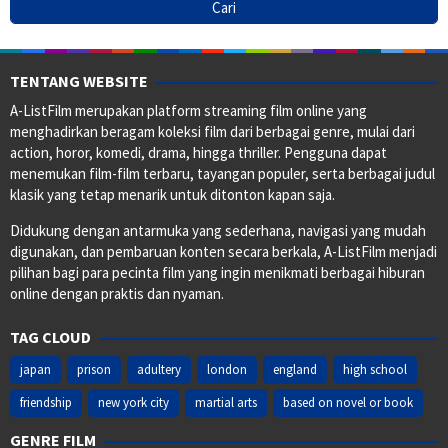
TENTANG WEBSITE
A-ListFilm merupakan platform streaming film online yang
menghadirkan beragam koleksi film dari berbagai genre, mulai dari
action, horor, komedi, drama, hingga thriller. Pengguna dapat
menemukan film-film terbaru, tayangan populer, serta berbagai judul
klasik yang tetap menarik untuk ditonton kapan saja.
Didukung dengan antarmuka yang sederhana, navigasi yang mudah
digunakan, dan pembaruan konten secara berkala, A-ListFilm menjadi
pilihan bagi para pecinta film yang ingin menikmati berbagai hiburan
online dengan praktis dan nyaman.
TAG CLOUD
japan
prison
adultery
london
england
high school
friendship
new york city
martial arts
based on novel or book
GENRE FILM