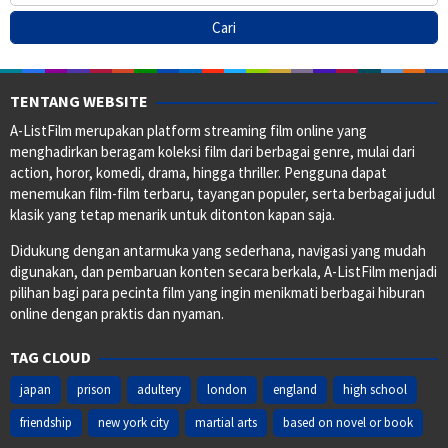
TENTANG WEBSITE
A-ListFilm merupakan platform streaming film online yang
menghadirkan beragam koleksi film dari berbagai genre, mulai dari
action, horor, komedi, drama, hingga thriller. Pengguna dapat
menemukan film-film terbaru, tayangan populer, serta berbagai judul
klasik yang tetap menarik untuk ditonton kapan saja.
Didukung dengan antarmuka yang sederhana, navigasi yang mudah
digunakan, dan pembaruan konten secara berkala, A-ListFilm menjadi
pilihan bagi para pecinta film yang ingin menikmati berbagai hiburan
online dengan praktis dan nyaman.
TAG CLOUD
japan
prison
adultery
london
england
high school
friendship
new york city
martial arts
based on novel or book