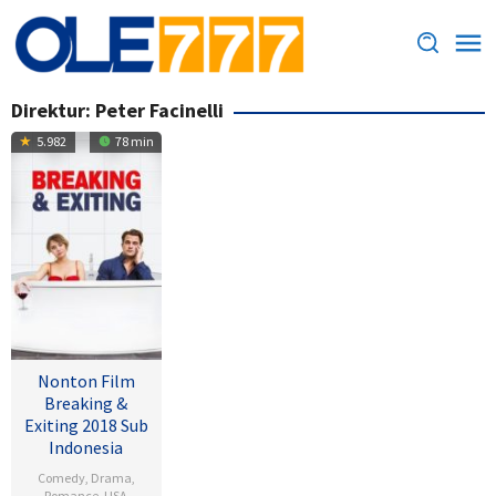
Loncat
ke
konten
Direktur:
Peter Facinelli
5.982
78 min
Nonton Film
Breaking &
Exiting 2018 Sub
Indonesia
Comedy
,
Drama
,
Romance
,
USA