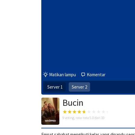
Matikan lampu
Komentar
Server 1
Server 2
Bucin
9
voting, rata-rata
5.0
dari 10
Empat sahabat mengikuti kelas yang dipandu se