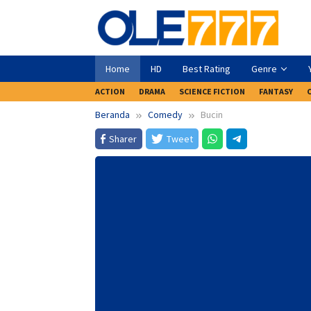
Loncat
ke
konten
Home
HD
Best Rating
Genre
ACTION
DRAMA
SCIENCE FICTION
FANTASY
Beranda
Comedy
Bucin
Sharer
Tweet