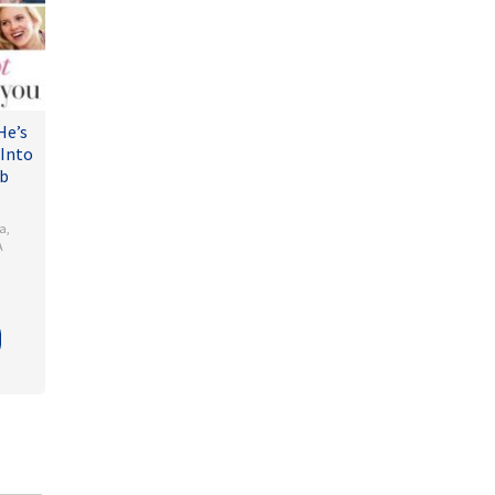
He’s
 Into
ub
a
,
A
is