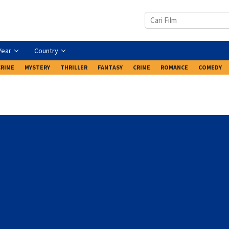
Year
Country
CRIME
MYSTERY
THRILLER
FANTASY
CRIME
ROMANCE
COMEDY