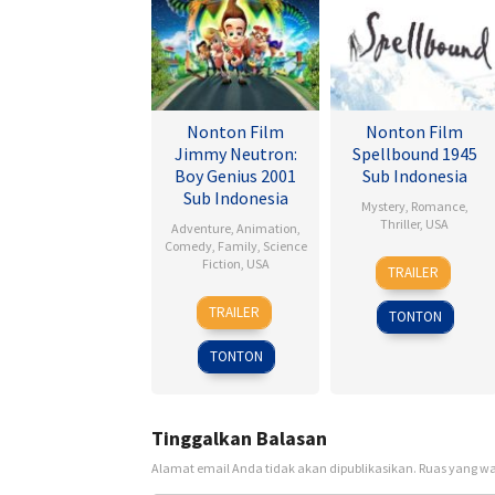
Nonton Film
Nonton Film
Jimmy Neutron:
Spellbound 1945
Boy Genius 2001
Sub Indonesia
Sub Indonesia
Mystery
,
Romance
,
Thriller
,
USA
Adventure
,
Animation
,
Comedy
,
Family
,
Science
8
Alfred
Fiction
,
USA
TRAILER
Nov
Hitchcock
14
John
1945
TRAILER
TONTON
Dec
A.
2001
Davis
TONTON
Tinggalkan Balasan
Alamat email Anda tidak akan dipublikasikan.
Ruas yang wa