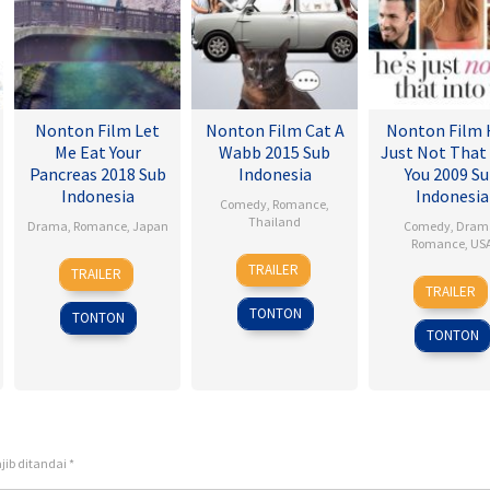
Nonton Film Let
Nonton Film Cat A
Nonton Film 
Me Eat Your
Wabb 2015 Sub
Just Not That
Pancreas 2018 Sub
Indonesia
You 2009 S
Indonesia
Indonesia
Comedy
,
Romance
,
Thailand
Drama
,
Romance
,
Japan
Comedy
,
Dram
Romance
,
US
4
Nareubadee
28
Sho
TRAILER
TRAILER
6
Ken
Mar
Wetchakam
Jul
Tsukikawa
TRAILER
Feb
Kwap
2015
2017
TONTON
TONTON
2009
TONTON
jib ditandai
*