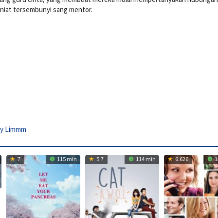
niat tersembunyi sang mentor.
y Limmm
7
115 min
5.7
114 min
6.626
1