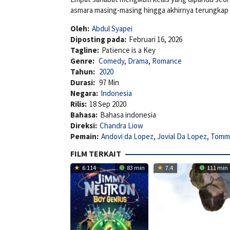
asmara masing-masing hingga akhirnya terungkap 
Oleh:
Abdul Syapei
Diposting pada:
Februari 16, 2026
Tagline:
Patience is a Key
Genre:
Comedy
,
Drama
,
Romance
Tahun:
2020
Durasi:
97 Min
Negara:
Indonesia
Rilis:
18 Sep 2020
Bahasa:
Bahasa indonesia
Direksi:
Chandra Liow
Pemain:
Andovi da Lopez
,
Jovial Da Lopez
,
Tomm
FILM TERKAIT
6.114
83 min
7.4
111 min