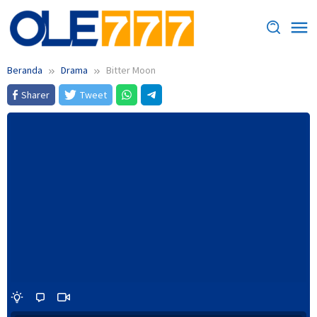
Loncat
ke
konten
Beranda
Drama
Bitter Moon
Sharer
Tweet