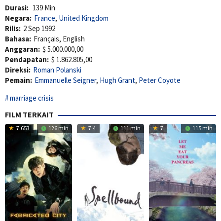
Durasi:
139 Min
Negara:
France
,
United Kingdom
Rilis:
2 Sep 1992
Bahasa:
Français, English
Anggaran:
$ 5.000.000,00
Pendapatan:
$ 1.862.805,00
Direksi:
Roman Polanski
Pemain:
Emmanuelle Seigner
,
Hugh Grant
,
Peter Coyote
marriage crisis
FILM TERKAIT
7.653
126 min
7.4
111 min
7
115 min