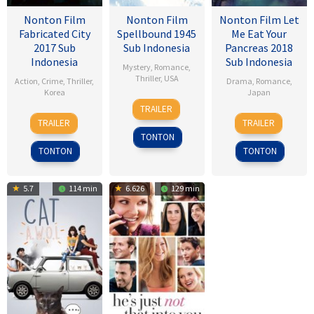
Nonton Film
Nonton Film
Nonton Film Let
Fabricated City
Spellbound 1945
Me Eat Your
2017 Sub
Sub Indonesia
Pancreas 2018
Indonesia
Sub Indonesia
Mystery
,
Romance
,
Thriller
,
USA
Action
,
Crime
,
Thriller
,
Drama
,
Romance
,
Korea
Japan
8
Alfred
TRAILER
9
Lee
28
Sho
Nov
Hitchcock
TRAILER
TRAILER
Feb
Hu-
Jul
Tsukikawa
1945
TONTON
2017
bin
2017
TONTON
TONTON
5.7
114 min
6.626
129 min