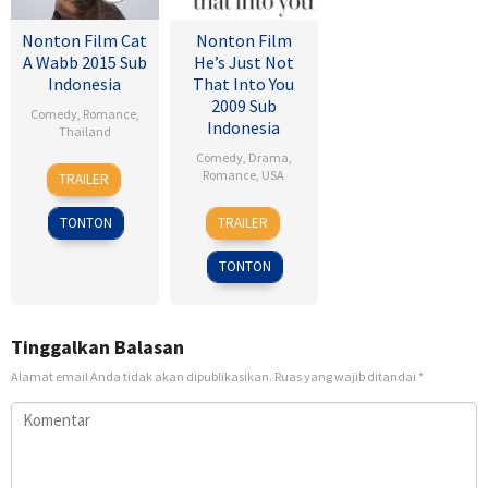
Nonton Film Cat
Nonton Film
A Wabb 2015 Sub
He’s Just Not
Indonesia
That Into You
2009 Sub
Comedy
,
Romance
,
Indonesia
Thailand
Comedy
,
Drama
,
4
Nareubadee
Romance
,
USA
TRAILER
Mar
Wetchakam
6
Ken
2015
TONTON
TRAILER
Feb
Kwapis
2009
TONTON
Tinggalkan Balasan
Alamat email Anda tidak akan dipublikasikan.
Ruas yang wajib ditandai
*