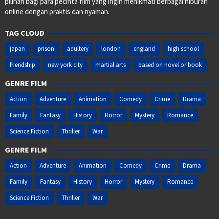
pilihan bagi para pecinta film yang ingin menikmati berbagai hiburan
online dengan praktis dan nyaman.
TAG CLOUD
japan
prison
adultery
london
england
high school
friendship
new york city
martial arts
based on novel or book
GENRE FILM
Action
Adventure
Animation
Comedy
Crime
Drama
Family
Fantasy
History
Horror
Mystery
Romance
Science Fiction
Thriller
War
GENRE FILM
Action
Adventure
Animation
Comedy
Crime
Drama
Family
Fantasy
History
Horror
Mystery
Romance
Science Fiction
Thriller
War