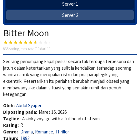
Server 1
Server 2
Bitter Moon
835
voting, rata-rata
7.0
dari 10
Seorang penumpang kapal pesiar secara tak terduga terpesona dan
jatuh dalam ketertarikan yang sulit ia kendalikan terhadap seorang
wanita cantik yang merupakan istri dari pria paraplegik yang
eksentrik. Ketertarikan itu perlahan berubah menjadi obsesi yang
membawanya ke dalam situasi yang semakin rumit dan penuh
ketegangan.
Oleh:
Abdul Syapei
Diposting pada:
Maret 16, 2026
Tagline:
A kinky voyage with a full head of steam.
Rating:
R
Genre:
Drama
,
Romance
,
Thriller
Tahun:
1992