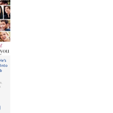
He’s
 Into
ub
a
,
A
is