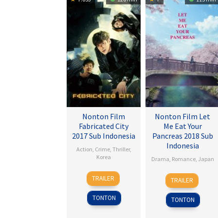
Nonton Film
Nonton Film Let
Fabricated City
Me Eat Your
2017 Sub Indonesia
Pancreas 2018 Sub
Indonesia
Action
,
Crime
,
Thriller
,
Korea
Drama
,
Romance
,
Japan
9
Lee
28
Sho
TRAILER
TRAILER
Feb
Hu-
Jul
Tsukikawa
2017
bin
2017
TONTON
TONTON