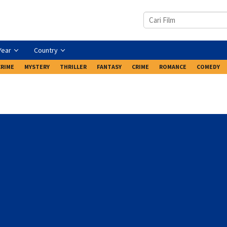
Year
Country
CRIME
MYSTERY
THRILLER
FANTASY
CRIME
ROMANCE
COMEDY