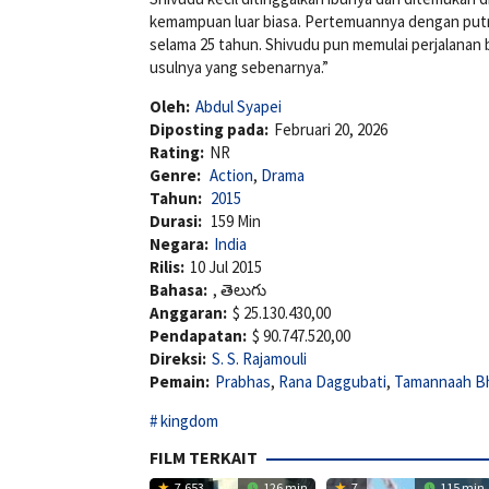
kemampuan luar biasa. Pertemuannya dengan putri
selama 25 tahun. Shivudu pun memulai perjalanan
usulnya yang sebenarnya.”
Oleh:
Abdul Syapei
Diposting pada:
Februari 20, 2026
Rating:
NR
Genre:
Action
,
Drama
Tahun:
2015
Durasi:
159 Min
Negara:
India
Rilis:
10 Jul 2015
Bahasa:
, తెలుగు
Anggaran:
$ 25.130.430,00
Pendapatan:
$ 90.747.520,00
Direksi:
S. S. Rajamouli
Pemain:
Prabhas
,
Rana Daggubati
,
Tamannaah Bh
kingdom
FILM TERKAIT
7.653
126 min
7
115 min