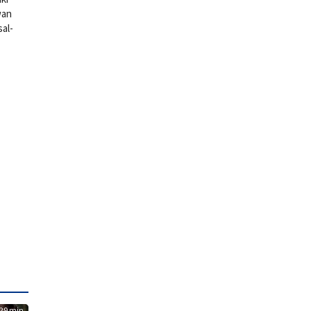
wan
al-
29 min