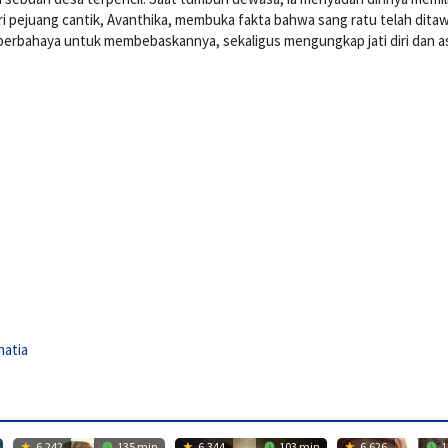
 pejuang cantik, Avanthika, membuka fakta bahwa sang ratu telah dita
 berbahaya untuk membebaskannya, sekaligus mengungkap jati diri dan as
atia
6.242
135 min
6.344
103 min
6.626
1