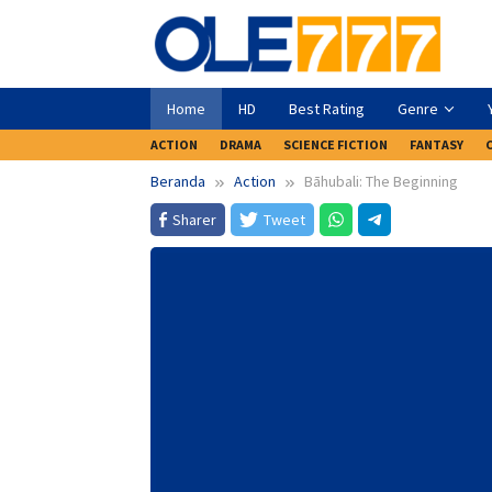
Loncat
ke
konten
Home
HD
Best Rating
Genre
ACTION
DRAMA
SCIENCE FICTION
FANTASY
Beranda
Action
Bāhubali: The Beginning
Sharer
Tweet