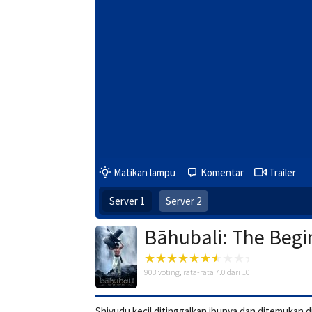
Matikan lampu
Komentar
Trailer
Server 1
Server 2
Bāhubali: The Begi
903
voting, rata-rata
7.0
dari 10
Shivudu kecil ditinggalkan ibunya dan ditemukan d