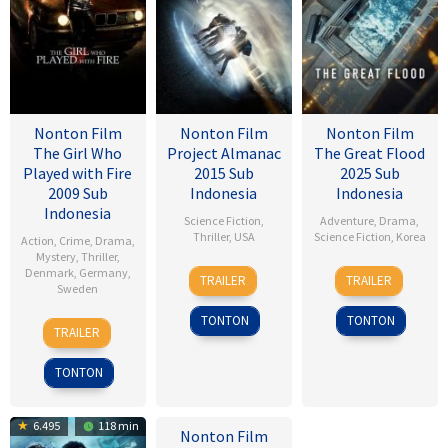
Nonton Film
Nonton Film
Nonton Film
The Girl Who
Project Almanac
The Great Flood
Played with Fire
2015 Sub
2025 Sub
2009 Sub
Indonesia
Indonesia
Indonesia
Science Fiction
,
Adventure
,
Drama
,
Thriller
,
USA
Science Fiction
,
Korea
Action
,
Crime
,
Drama
,
Mystery
,
Thriller
,
28
Dean
18
Kim
Denmark
,
Germany
,
TRAILER
TRAILER
Sweden
Jan
Israelite
Sep
Byung-
2015
2025
woo
TONTON
TONTON
18
Daniel
TRAILER
Sep
Alfredson
2009
TONTON
6.495
118 min
Nonton Film