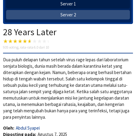
Server 1
Server 2
28 Years Later
935
voting, rata-rata
6.0
dari 10
Dua puluh delapan tahun setelah virus rage lepas dari laboratorium
senjata biologis, dunia masih berada dalam karantina ketat yang
diterapkan dengan kejam. Namun, beberapa orang berhasil bertahan
hidup di tengah wabah tersebut. Salah satu kelompok tinggal di
sebuah pulau kecil yang terhubung ke daratan utama melalui satu-
satunya jalan sempit yang dijaga ketat. Ketika salah satu anggotanya
memutuskan untuk menjalankan misi ke jantung kegelapan daratan
utama, ia menemukan berbagai rahasia, keajaiban, dan kengerian
yang telah mengubah bukan hanya para yang terinfeksi, tetapi juga
para penyintas lainnya.
Oleh:
Abdul Syapei
Diposting pada:
Agustus 7, 2025