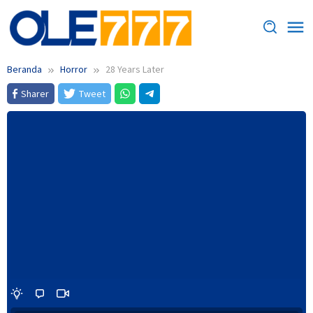
Loncat
ke
konten
Beranda
Horror
28 Years Later
Sharer
Tweet