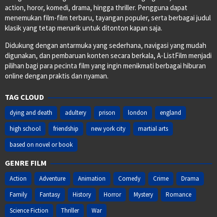
action, horor, komedi, drama, hingga thriller. Pengguna dapat
menemukan film-film terbaru, tayangan populer, serta berbagai judul
klasik yang tetap menarik untuk ditonton kapan saja.
Didukung dengan antarmuka yang sederhana, navigasi yang mudah
digunakan, dan pembaruan konten secara berkala, A-ListFilm menjadi
pilihan bagi para pecinta film yang ingin menikmati berbagai hiburan
online dengan praktis dan nyaman.
TAG CLOUD
dying and death
adultery
prison
london
england
high school
friendship
new york city
martial arts
based on novel or book
GENRE FILM
Action
Adventure
Animation
Comedy
Crime
Drama
Family
Fantasy
History
Horror
Mystery
Romance
Science Fiction
Thriller
War