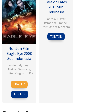
Tale of Tales
2015 Sub
Indonesia
Fantasy
,
Horror
,
Romance
,
France
,
Italy
,
United Kingdom
Matteo
TONTON
Garrone
Nonton Film
Eagle Eye 2008
Sub Indonesia
Action
,
Mystery
,
Thriller
,
Germany
,
United Kingdom
,
USA
25
D.J.
TRAILER
Sep
Caruso
2008
TONTON