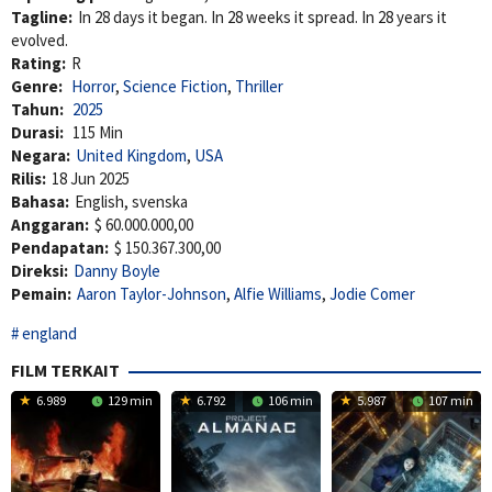
Tagline:
In 28 days it began. In 28 weeks it spread. In 28 years it
evolved.
Rating:
R
Genre:
Horror
,
Science Fiction
,
Thriller
Tahun:
2025
Durasi:
115 Min
Negara:
United Kingdom
,
USA
Rilis:
18 Jun 2025
Bahasa:
English, svenska
Anggaran:
$ 60.000.000,00
Pendapatan:
$ 150.367.300,00
Direksi:
Danny Boyle
Pemain:
Aaron Taylor-Johnson
,
Alfie Williams
,
Jodie Comer
england
FILM TERKAIT
6.989
129 min
6.792
106 min
5.987
107 min