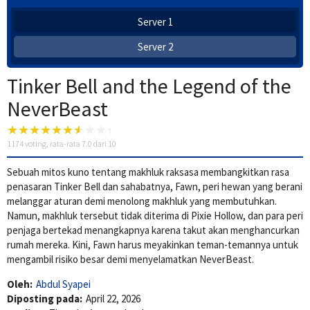
Server 1
Server 2
Tinker Bell and the Legend of the
NeverBeast
1174
voting, rata-rata
7.0
dari 10
Sebuah mitos kuno tentang makhluk raksasa membangkitkan rasa
penasaran Tinker Bell dan sahabatnya, Fawn, peri hewan yang berani
melanggar aturan demi menolong makhluk yang membutuhkan.
Namun, makhluk tersebut tidak diterima di Pixie Hollow, dan para peri
penjaga bertekad menangkapnya karena takut akan menghancurkan
rumah mereka. Kini, Fawn harus meyakinkan teman-temannya untuk
mengambil risiko besar demi menyelamatkan NeverBeast.
Oleh:
Abdul Syapei
Diposting pada:
April 22, 2026