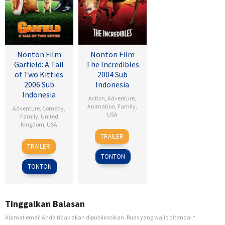
Nonton Film
Nonton Film
Garfield: A Tail
The Incredibles
of Two Kitties
2004 Sub
2006 Sub
Indonesia
Indonesia
Action
,
Adventure
,
Animation
,
Family
,
Adventure
,
Comedy
,
USA
Family
,
United
Kingdom
,
USA
27
Brad
TRAILER
15
Tim
Oct
Bird
TRAILER
Jun
Hill
2004
TONTON
2006
TONTON
Tinggalkan Balasan
Alamat email Anda tidak akan dipublikasikan.
Ruas yang wajib ditandai
*