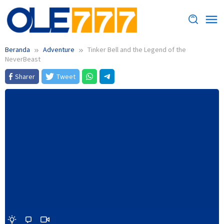
Loncat
ke
konten
Beranda
Adventure
Tinker Bell and the Legend of the
NeverBeast
Sharer
Tweet