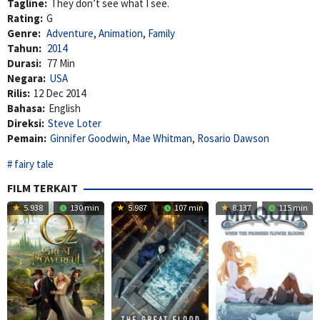
Tagline:
They don’t see what I see.
Rating:
G
Genre:
Adventure
,
Animation
,
Family
Tahun:
2014
Durasi:
77 Min
Negara:
USA
Rilis:
12 Dec 2014
Bahasa:
English
Direksi:
Steve Loter
Pemain:
Ginnifer Goodwin
,
Mae Whitman
,
Rosario Dawson
fairy tale
FILM TERKAIT
5.938
130 min
5.987
107 min
8.137
115 min