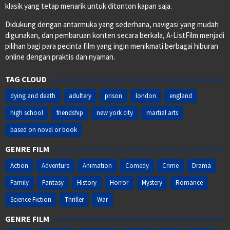
klasik yang tetap menarik untuk ditonton kapan saja.
Didukung dengan antarmuka yang sederhana, navigasi yang mudah
digunakan, dan pembaruan konten secara berkala, A-ListFilm menjadi
pilihan bagi para pecinta film yang ingin menikmati berbagai hiburan
online dengan praktis dan nyaman.
TAG CLOUD
dying and death
adultery
prison
london
england
high school
friendship
new york city
martial arts
based on novel or book
GENRE FILM
Action
Adventure
Animation
Comedy
Crime
Drama
Family
Fantasy
History
Horror
Mystery
Romance
Science Fiction
Thriller
War
GENRE FILM