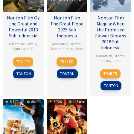
Nonton Film Oz
Nonton Film
Nonton Film
the Great and
The Great Flood
Maquia: When
Powerful 2013
2025 Sub
the Promised
Sub Indonesia
Indonesia
Flower Blooms
2018 Sub
Adventure
,
Family
,
Adventure
,
Drama
,
Indonesia
Fantasy
,
USA
Science Fiction
,
Korea
Animation
,
Drama
,
7
Sam
18
Kim
Fantasy
,
Japan
TRAILER
TRAILER
Mar
Raimi
Sep
Byung-
24
Heo
2013
2025
woo
TONTON
TONTON
TRAILER
Feb
Jong
2018
TONTON
5.607
86 min
7.728
115 min