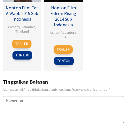
Nonton Film Cat
Nonton Film
A Wabb 2015 Sub
Falcon Rising
Indonesia
2014 Sub
Indonesia
Comedy
,
Romance
,
Thailand
Action
,
Adventure
,
USA
4
Nareubadee
TRAILER
5
Ernie
Mar
Wetchakam
TRAILER
Sep
Barbarash
2015
TONTON
2014
TONTON
Tinggalkan Balasan
Alamat email Anda tidak akan dipublikasikan.
Ruas yang wajib ditandai
*