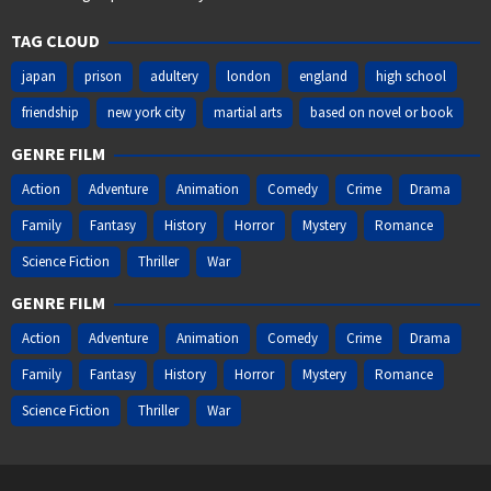
TAG CLOUD
japan
prison
adultery
london
england
high school
friendship
new york city
martial arts
based on novel or book
GENRE FILM
Action
Adventure
Animation
Comedy
Crime
Drama
Family
Fantasy
History
Horror
Mystery
Romance
Science Fiction
Thriller
War
GENRE FILM
Action
Adventure
Animation
Comedy
Crime
Drama
Family
Fantasy
History
Horror
Mystery
Romance
Science Fiction
Thriller
War