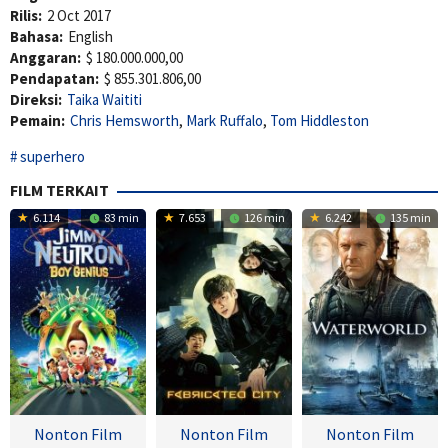
Rilis:
2 Oct 2017
Bahasa:
English
Anggaran:
$ 180.000.000,00
Pendapatan:
$ 855.301.806,00
Direksi:
Taika Waititi
Pemain:
Chris Hemsworth
,
Mark Ruffalo
,
Tom Hiddleston
superhero
FILM TERKAIT
6.114
83 min
7.653
126 min
6.242
135 min
Nonton Film
Nonton Film
Nonton Film