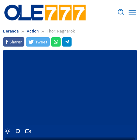
Loncat
ke
konten
Beranda
Action
Thor: Ragnarok
Sharer
Tweet