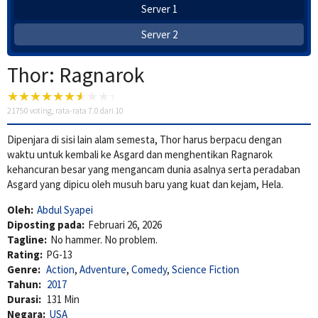
Server 1
Server 2
Thor: Ragnarok
21750
voting, rata-rata
7.0
dari 10
Dipenjara di sisi lain alam semesta, Thor harus berpacu dengan
waktu untuk kembali ke Asgard dan menghentikan Ragnarok
kehancuran besar yang mengancam dunia asalnya serta peradaban
Asgard yang dipicu oleh musuh baru yang kuat dan kejam, Hela.
Oleh:
Abdul Syapei
Diposting pada:
Februari 26, 2026
Tagline:
No hammer. No problem.
Rating:
PG-13
Genre:
Action
,
Adventure
,
Comedy
,
Science Fiction
Tahun:
2017
Durasi:
131 Min
Negara:
USA