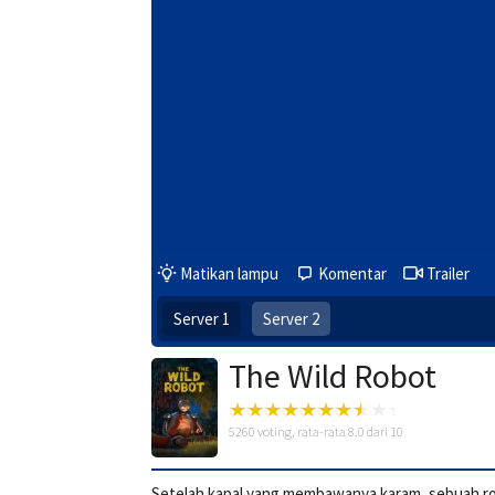
Matikan lampu
Komentar
Trailer
Server 1
Server 2
The Wild Robot
5260
voting, rata-rata
8.0
dari 10
Setelah kapal yang membawanya karam, sebuah ro