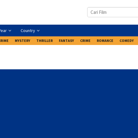
Year
Country
CRIME
MYSTERY
THRILLER
FANTASY
CRIME
ROMANCE
COMEDY