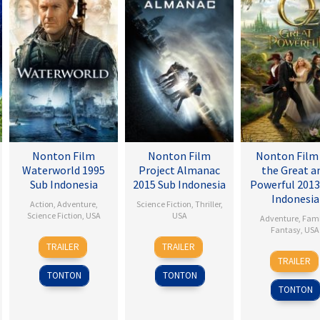
Nonton Film
Nonton Film
Nonton Film
Waterworld 1995
Project Almanac
the Great a
Sub Indonesia
2015 Sub Indonesia
Powerful 2013
Indonesia
Action
,
Adventure
,
Science Fiction
,
Thriller
,
Science Fiction
,
USA
USA
Adventure
,
Fami
Fantasy
,
USA
28
Kevin
28
Dean
TRAILER
TRAILER
7
Sam
Jul
Reynolds
Jan
Israelite
TRAILER
Mar
Raimi
1995
2015
TONTON
TONTON
2013
TONTON