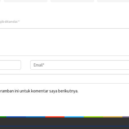
jib ditandai
*
eramban ini untuk komentar saya berikutnya.