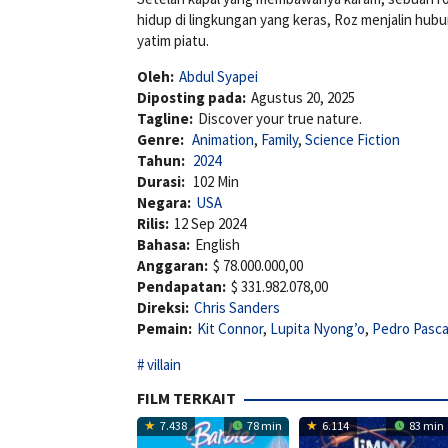
hidup di lingkungan yang keras, Roz menjalin h
yatim piatu.
Oleh:
Abdul Syapei
Diposting pada:
Agustus 20, 2025
Tagline:
Discover your true nature.
Genre:
Animation
,
Family
,
Science Fiction
Tahun:
2024
Durasi:
102 Min
Negara:
USA
Rilis:
12 Sep 2024
Bahasa:
English
Anggaran:
$ 78.000.000,00
Pendapatan:
$ 331.982.078,00
Direksi:
Chris Sanders
Pemain:
Kit Connor
,
Lupita Nyong’o
,
Pedro Pasca
villain
FILM TERKAIT
7.438
78 min
6.114
83 min