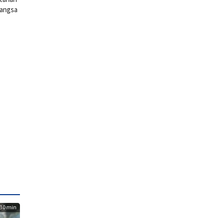
 angsa
30 min