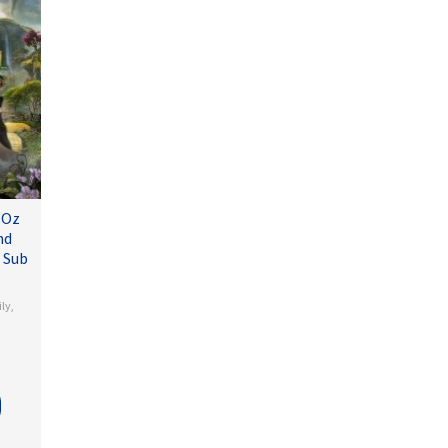
 Oz
nd
 Sub
ly
,