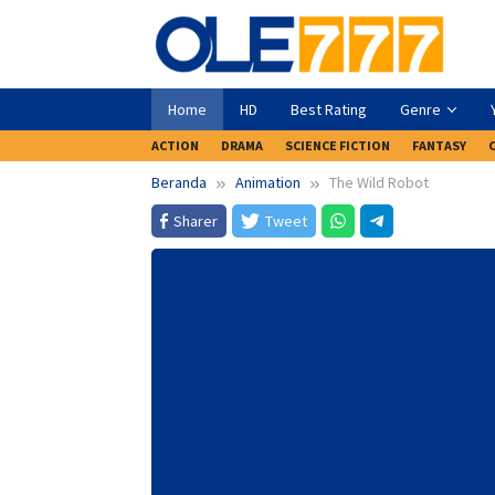
Loncat
ke
konten
Home
HD
Best Rating
Genre
ACTION
DRAMA
SCIENCE FICTION
FANTASY
Beranda
Animation
The Wild Robot
Sharer
Tweet