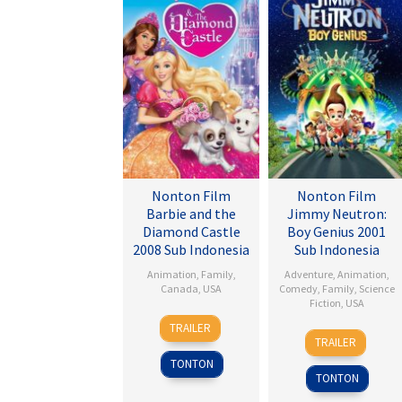
Nonton Film
Nonton Film
Barbie and the
Jimmy Neutron:
Diamond Castle
Boy Genius 2001
2008 Sub Indonesia
Sub Indonesia
Animation
,
Family
,
Adventure
,
Animation
,
Canada
,
USA
Comedy
,
Family
,
Science
Fiction
,
USA
3
Gino
TRAILER
14
John
Sep
Nichele
TRAILER
Dec
A.
2008
TONTON
2001
Davis
TONTON