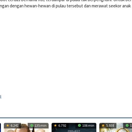
ubungan dengan hewan-hewan di pulau tersebut dan merawat seekor anak
l
6.242
135 min
6.792
106 min
5.938
1