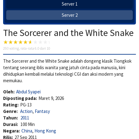
Server 1
Server 2
The Sorcerer and the White Snake
293
voting, rata-rata
6.0
dari 10
The Sorcerer and the White Snake adalah dongeng klasik Tiongkok
tentang seorang iblis wanita yang jatuh cinta pada manusia, kini
dihidupkan kembali melalui teknologi CGI dan aksi modern yang
memukau.
Oleh:
Abdul Syapei
Diposting pada:
Maret 9, 2026
Rating:
PG-13
Genre:
Action
,
Fantasy
Tahun:
2011
Durasi:
100 Min
Negara:
China
,
Hong Kong
Rilis:
27 Sep 2011