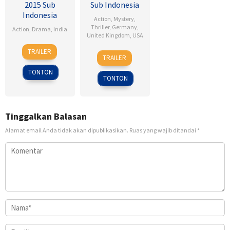
2015 Sub
Sub Indonesia
Indonesia
Action
,
Mystery
,
Thriller
,
Germany
,
Action
,
Drama
,
India
United Kingdom
,
USA
1
Radha
TRAILER
25
D.J.
May
Krishna
TRAILER
Sep
Caruso
2015
Jagarlamudi
TONTON
2008
TONTON
Tinggalkan Balasan
Alamat email Anda tidak akan dipublikasikan.
Ruas yang wajib ditandai
*