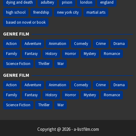
dying and death
adultery
prison
london
england
high school
friendship
new york city
martial arts
based on novel or book
GENRE FILM
Action
Adventure
Animation
Comedy
Crime
Drama
Family
Fantasy
History
Horror
Mystery
Romance
Science Fiction
Thriller
War
GENRE FILM
Action
Adventure
Animation
Comedy
Crime
Drama
Family
Fantasy
History
Horror
Mystery
Romance
Science Fiction
Thriller
War
Copyright @ 2026 - a-listfilm.com