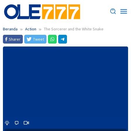
Loncat
ke
konten
Beranda
Action
The Sorcerer and the White Snake
Sharer
Tweet