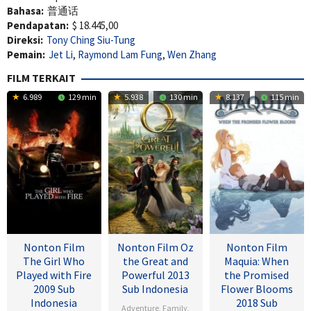
Bahasa:
普通话
Pendapatan:
$ 18.445,00
Direksi:
Tony Ching Siu-Tung
Pemain:
Jet Li
,
Raymond Lam Fung
,
Wen Zhang
FILM TERKAIT
6.989
129 min
5.938
130 min
8.137
115 min
Nonton Film
Nonton Film Oz
Nonton Film
The Girl Who
the Great and
Maquia: When
Played with Fire
Powerful 2013
the Promised
2009 Sub
Sub Indonesia
Flower Blooms
Indonesia
2018 Sub
Adventure
,
Family
,