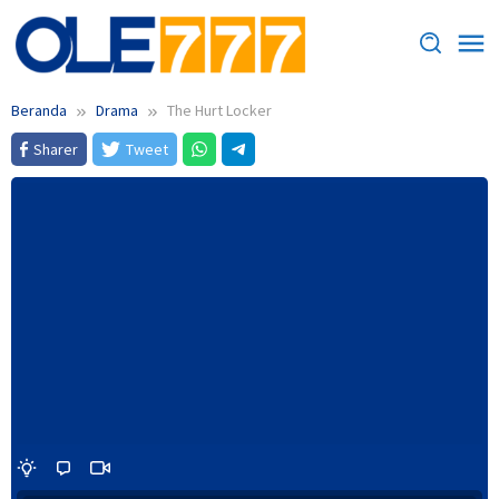
Loncat
ke
konten
Beranda
Drama
The Hurt Locker
Sharer
Tweet