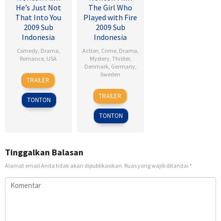
He’s Just Not
The Girl Who
That Into You
Played with Fire
2009 Sub
2009 Sub
Indonesia
Indonesia
Comedy
,
Drama
,
Action
,
Crime
,
Drama
,
Romance
,
USA
Mystery
,
Thriller
,
Denmark
,
Germany
,
6
Ken
Sweden
TRAILER
Feb
Kwapis
18
Daniel
2009
TRAILER
TONTON
Sep
Alfredson
2009
TONTON
Tinggalkan Balasan
Alamat email Anda tidak akan dipublikasikan.
Ruas yang wajib ditandai
*