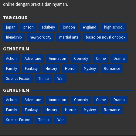
online dengan praktis dan nyaman.
TAG CLOUD
japan
prison
adultery
london
england
high school
friendship
new york city
martial arts
based on novel or book
GENRE FILM
Action
Adventure
Animation
Comedy
Crime
Drama
Family
Fantasy
History
Horror
Mystery
Romance
Science Fiction
Thriller
War
GENRE FILM
Action
Adventure
Animation
Comedy
Crime
Drama
Family
Fantasy
History
Horror
Mystery
Romance
Science Fiction
Thriller
War