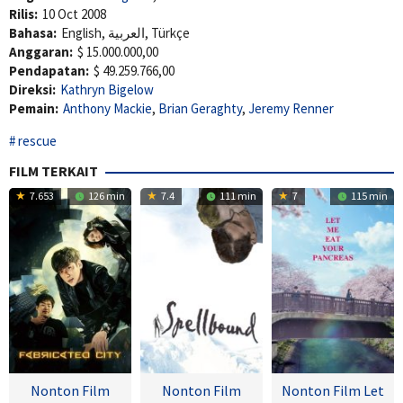
Rilis:
10 Oct 2008
Bahasa:
English, العربية, Türkçe
Anggaran:
$ 15.000.000,00
Pendapatan:
$ 49.259.766,00
Direksi:
Kathryn Bigelow
Pemain:
Anthony Mackie
,
Brian Geraghty
,
Jeremy Renner
rescue
FILM TERKAIT
7.653
126 min
7.4
111 min
7
115 min
Nonton Film
Nonton Film
Nonton Film Let