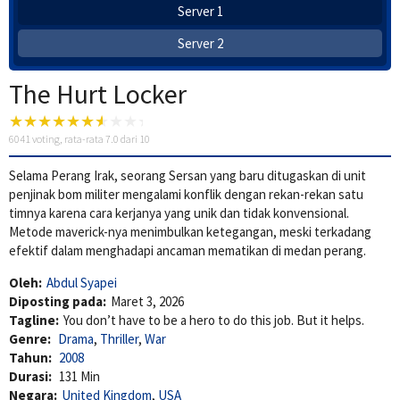
Server 1
Server 2
The Hurt Locker
6041
voting, rata-rata
7.0
dari 10
Selama Perang Irak, seorang Sersan yang baru ditugaskan di unit
penjinak bom militer mengalami konflik dengan rekan-rekan satu
timnya karena cara kerjanya yang unik dan tidak konvensional.
Metode maverick-nya menimbulkan ketegangan, meski terkadang
efektif dalam menghadapi ancaman mematikan di medan perang.
Oleh:
Abdul Syapei
Diposting pada:
Maret 3, 2026
Tagline:
You don’t have to be a hero to do this job. But it helps.
Genre:
Drama
,
Thriller
,
War
Tahun:
2008
Durasi:
131 Min
Negara:
United Kingdom
,
USA