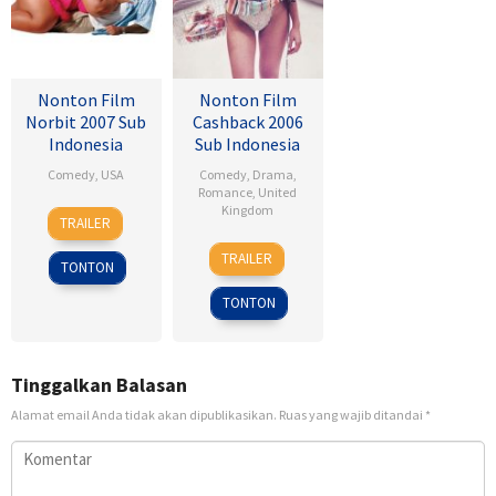
Nonton Film
Nonton Film
Norbit 2007 Sub
Cashback 2006
Indonesia
Sub Indonesia
Comedy
,
USA
Comedy
,
Drama
,
Romance
,
United
8
Brian
Kingdom
TRAILER
Feb
Robbins
17
Sean
2007
TRAILER
TONTON
Jan
Ellis
2007
TONTON
Tinggalkan Balasan
Alamat email Anda tidak akan dipublikasikan.
Ruas yang wajib ditandai
*