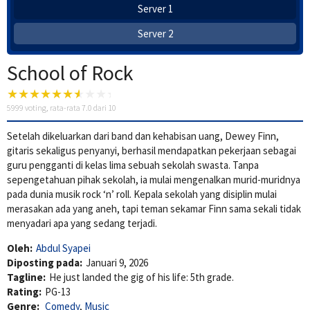
Server 1
Server 2
School of Rock
5999
voting, rata-rata
7.0
dari 10
Setelah dikeluarkan dari band dan kehabisan uang, Dewey Finn,
gitaris sekaligus penyanyi, berhasil mendapatkan pekerjaan sebagai
guru pengganti di kelas lima sebuah sekolah swasta. Tanpa
sepengetahuan pihak sekolah, ia mulai mengenalkan murid-muridnya
pada dunia musik rock ‘n’ roll. Kepala sekolah yang disiplin mulai
merasakan ada yang aneh, tapi teman sekamar Finn sama sekali tidak
menyadari apa yang sedang terjadi.
Oleh:
Abdul Syapei
Diposting pada:
Januari 9, 2026
Tagline:
He just landed the gig of his life: 5th grade.
Rating:
PG-13
Genre:
Comedy
,
Music