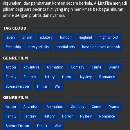
digunakan, dan pembaruan konten secara berkala, A-ListFilm menjadi
pilihan bagi para pecinta film yang ingin menikmati berbagai hiburan
online dengan praktis dan nyaman.
TAG CLOUD
japan
prison
adultery
london
england
high school
friendship
new york city
martial arts
based on novel or book
GENRE FILM
Action
Adventure
Animation
Comedy
Crime
Drama
Family
Fantasy
History
Horror
Mystery
Romance
Science Fiction
Thriller
War
GENRE FILM
Action
Adventure
Animation
Comedy
Crime
Drama
Family
Fantasy
History
Horror
Mystery
Romance
Science Fiction
Thriller
War