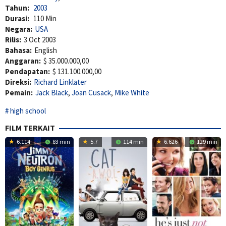
Tahun:
2003
Durasi:
110 Min
Negara:
USA
Rilis:
3 Oct 2003
Bahasa:
English
Anggaran:
$ 35.000.000,00
Pendapatan:
$ 131.100.000,00
Direksi:
Richard Linklater
Pemain:
Jack Black
,
Joan Cusack
,
Mike White
high school
FILM TERKAIT
6.114
83 min
5.7
114 min
6.626
129 min