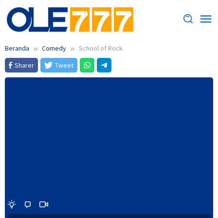
Loncat
ke
konten
Beranda
Comedy
School of Rock
Sharer
Tweet