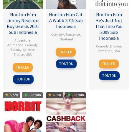
Nonton Film
Nonton Film Cat
Nonton Film
Jimmy Neutron:
A Wabb 2015 Sub
He’s Just Not
Boy Genius 2001
Indonesia
That Into You
Sub Indonesia
2009 Sub
Comedy
,
Romance
,
Indonesia
Thailand
Adventure
,
Animation
,
Comedy
,
Comedy
,
Drama
,
4
Nareubadee
Family
,
Science
Romance
,
USA
TRAILER
Fiction
,
USA
Mar
Wetchakam
6
Ken
2015
TONTON
TRAILER
14
John
Feb
Kwapis
TRAILER
Dec
A.
2009
TONTON
2001
Davis
TONTON
5.728
102 min
6.958
102 min