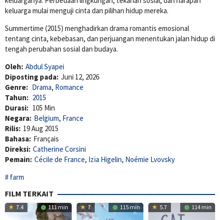
keluarganya. Perbedaan lingkungan, tekanan sosial, dan harapan
keluarga mulai menguji cinta dan pilihan hidup mereka.
Summertime (2015) menghadirkan drama romantis emosional
tentang cinta, kebebasan, dan perjuangan menentukan jalan hidup di
tengah perubahan sosial dan budaya.
Oleh:
Abdul Syapei
Diposting pada:
Juni 12, 2026
Genre:
Drama
,
Romance
Tahun:
2015
Durasi:
105 Min
Negara:
Belgium
,
France
Rilis:
19 Aug 2015
Bahasa:
Français
Direksi:
Catherine Corsini
Pemain:
Cécile de France
,
Izïa Higelin
,
Noémie Lvovsky
farm
FILM TERKAIT
7.4
111 min
7
115 min
5.7
114 min