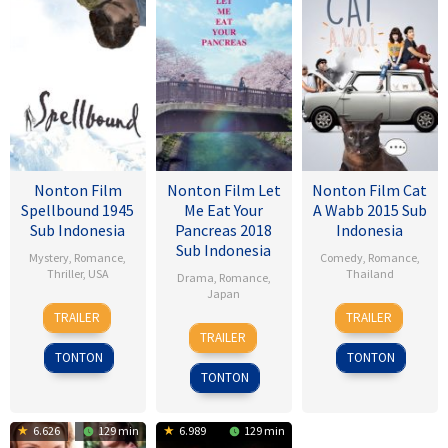
Nonton Film
Nonton Film Let
Nonton Film Cat
Spellbound 1945
Me Eat Your
A Wabb 2015 Sub
Sub Indonesia
Pancreas 2018
Indonesia
Sub Indonesia
Mystery
,
Romance
,
Comedy
,
Romance
,
Thriller
,
USA
Thailand
Drama
,
Romance
,
Japan
8
Alfred
4
Nareubadee
TRAILER
TRAILER
28
Sho
Nov
Hitchcock
Mar
Wetchakam
TRAILER
Jul
Tsukikawa
1945
2015
TONTON
TONTON
2017
TONTON
6.626
129 min
6.989
129 min