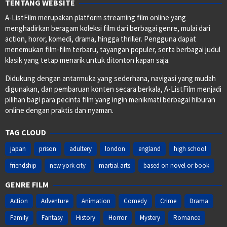
TENTANG WEBSITE
A-ListFilm merupakan platform streaming film online yang
menghadirkan beragam koleksi film dari berbagai genre, mulai dari
action, horor, komedi, drama, hingga thriller. Pengguna dapat
menemukan film-film terbaru, tayangan populer, serta berbagai judul
klasik yang tetap menarik untuk ditonton kapan saja.
Didukung dengan antarmuka yang sederhana, navigasi yang mudah
digunakan, dan pembaruan konten secara berkala, A-ListFilm menjadi
pilihan bagi para pecinta film yang ingin menikmati berbagai hiburan
online dengan praktis dan nyaman.
TAG CLOUD
japan
prison
adultery
london
england
high school
friendship
new york city
martial arts
based on novel or book
GENRE FILM
Action
Adventure
Animation
Comedy
Crime
Drama
Family
Fantasy
History
Horror
Mystery
Romance