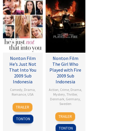
Nonton Film
Nonton Film
He’s Just Not
The Girl Who
That Into You
Played with Fire
2009 Sub
2009 Sub
Indonesia
Indonesia
Comedy
,
Drama
,
Action
,
Crime
,
Drama
,
Romance
,
USA
Mystery
,
Thriller
,
Denmark
,
Germany
,
6
Ken
Sweden
TRAILER
Feb
Kwapis
18
Daniel
2009
TRAILER
TONTON
Sep
Alfredson
2009
TONTON