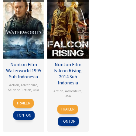
Nonton Film
Nonton Film
Waterworld 1995
Falcon Rising
Sub Indonesia
2014 Sub
Indonesia
Action
,
Adventure
,
Science Fiction
,
USA
Action
,
Adventure
,
USA
28
Kevin
TRAILER
5
Ernie
Jul
Reynolds
TRAILER
Sep
Barbarash
1995
TONTON
2014
TONTON