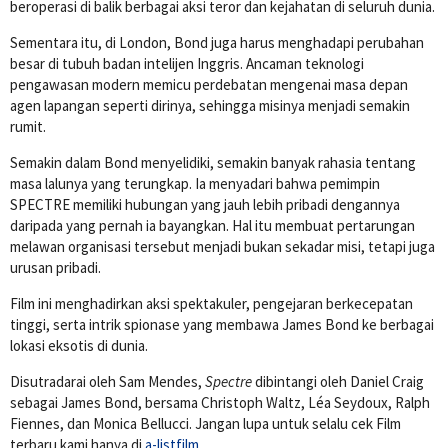
beroperasi di balik berbagai aksi teror dan kejahatan di seluruh dunia.
Sementara itu, di London, Bond juga harus menghadapi perubahan
besar di tubuh badan intelijen Inggris. Ancaman teknologi
pengawasan modern memicu perdebatan mengenai masa depan
agen lapangan seperti dirinya, sehingga misinya menjadi semakin
rumit.
Semakin dalam Bond menyelidiki, semakin banyak rahasia tentang
masa lalunya yang terungkap. Ia menyadari bahwa pemimpin
SPECTRE memiliki hubungan yang jauh lebih pribadi dengannya
daripada yang pernah ia bayangkan. Hal itu membuat pertarungan
melawan organisasi tersebut menjadi bukan sekadar misi, tetapi juga
urusan pribadi.
Film ini menghadirkan aksi spektakuler, pengejaran berkecepatan
tinggi, serta intrik spionase yang membawa James Bond ke berbagai
lokasi eksotis di dunia.
Disutradarai oleh
Sam Mendes
,
Spectre
dibintangi oleh
Daniel Craig
sebagai James Bond, bersama
Christoph Waltz
,
Léa Seydoux
,
Ralph
Fiennes
, dan
Monica Bellucci
. Jangan lupa untuk selalu cek Film
terbaru kami hanya di
a-listfilm