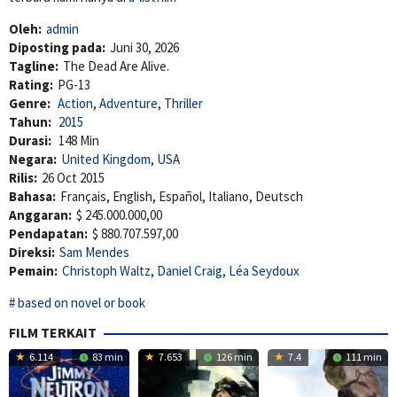
Oleh:
admin
Diposting pada:
Juni 30, 2026
Tagline:
The Dead Are Alive.
Rating:
PG-13
Genre:
Action
,
Adventure
,
Thriller
Tahun:
2015
Durasi:
148 Min
Negara:
United Kingdom
,
USA
Rilis:
26 Oct 2015
Bahasa:
Français, English, Español, Italiano, Deutsch
Anggaran:
$ 245.000.000,00
Pendapatan:
$ 880.707.597,00
Direksi:
Sam Mendes
Pemain:
Christoph Waltz
,
Daniel Craig
,
Léa Seydoux
based on novel or book
FILM TERKAIT
6.114
83 min
7.653
126 min
7.4
111 min