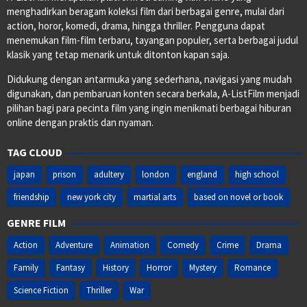
menghadirkan beragam koleksi film dari berbagai genre, mulai dari
action, horor, komedi, drama, hingga thriller. Pengguna dapat
menemukan film-film terbaru, tayangan populer, serta berbagai judul
klasik yang tetap menarik untuk ditonton kapan saja.
Didukung dengan antarmuka yang sederhana, navigasi yang mudah
digunakan, dan pembaruan konten secara berkala, A-ListFilm menjadi
pilihan bagi para pecinta film yang ingin menikmati berbagai hiburan
online dengan praktis dan nyaman.
TAG CLOUD
japan
prison
adultery
london
england
high school
friendship
new york city
martial arts
based on novel or book
GENRE FILM
Action
Adventure
Animation
Comedy
Crime
Drama
Family
Fantasy
History
Horror
Mystery
Romance
Science Fiction
Thriller
War