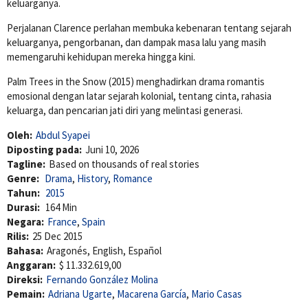
keluarganya.
Perjalanan Clarence perlahan membuka kebenaran tentang sejarah
keluarganya, pengorbanan, dan dampak masa lalu yang masih
memengaruhi kehidupan mereka hingga kini.
Palm Trees in the Snow (2015) menghadirkan drama romantis
emosional dengan latar sejarah kolonial, tentang cinta, rahasia
keluarga, dan pencarian jati diri yang melintasi generasi.
Oleh:
Abdul Syapei
Diposting pada:
Juni 10, 2026
Tagline:
Based on thousands of real stories
Genre:
Drama
,
History
,
Romance
Tahun:
2015
Durasi:
164 Min
Negara:
France
,
Spain
Rilis:
25 Dec 2015
Bahasa:
Aragonés, English, Español
Anggaran:
$ 11.332.619,00
Direksi:
Fernando González Molina
Pemain:
Adriana Ugarte
,
Macarena García
,
Mario Casas