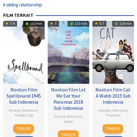
sibling relationship
FILM TERKAIT
7.4
111 min
7
115 min
5.7
114 min
Nonton Film
Nonton Film Let
Nonton Film Cat
Spellbound 1945
Me Eat Your
A Wabb 2015 Sub
Sub Indonesia
Pancreas 2018
Indonesia
Sub Indonesia
Mystery
,
Romance
,
Comedy
,
Romance
,
Thriller
,
USA
Thailand
Drama
,
Romance
,
Japan
8
Alfred
4
Nareubadee
TRAILER
TRAILER
28
Sho
Nov
Hitchcock
Mar
Wetchakam
TRAILER