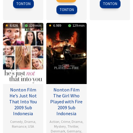
Jul
Tsukikawa
1945
2015
TONTON
TONTON
2017
TONTON
6.626
129 min
6.989
129 min
Nonton Film
Nonton Film
He’s Just Not
The Girl Who
That Into You
Played with Fire
2009 Sub
2009 Sub
Indonesia
Indonesia
Comedy
,
Drama
,
Action
,
Crime
,
Drama
,
Romance
,
USA
Mystery
,
Thriller
,
Denmark
,
Germany
,