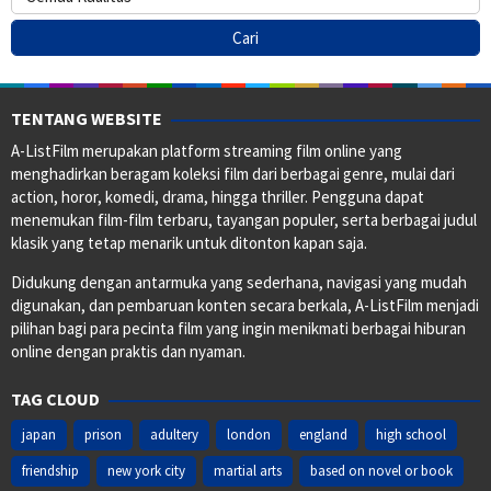
TENTANG WEBSITE
A-ListFilm merupakan platform streaming film online yang
menghadirkan beragam koleksi film dari berbagai genre, mulai dari
action, horor, komedi, drama, hingga thriller. Pengguna dapat
menemukan film-film terbaru, tayangan populer, serta berbagai judul
klasik yang tetap menarik untuk ditonton kapan saja.
Didukung dengan antarmuka yang sederhana, navigasi yang mudah
digunakan, dan pembaruan konten secara berkala, A-ListFilm menjadi
pilihan bagi para pecinta film yang ingin menikmati berbagai hiburan
online dengan praktis dan nyaman.
TAG CLOUD
japan
prison
adultery
london
england
high school
friendship
new york city
martial arts
based on novel or book