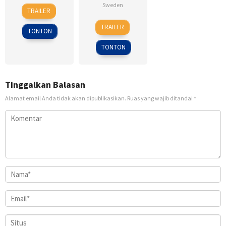
6
Ken
Sweden
TRAILER
Feb
Kwapis
18
Daniel
2009
TRAILER
TONTON
Sep
Alfredson
2009
TONTON
Tinggalkan Balasan
Alamat email Anda tidak akan dipublikasikan.
Ruas yang wajib ditandai
*