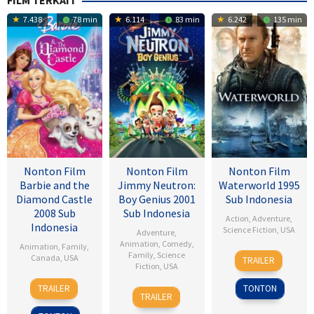
FILM TERKAIT
7.438
78 min
6.114
83 min
6.242
135 min
Nonton Film
Nonton Film
Nonton Film
Barbie and the
Jimmy Neutron:
Waterworld 1995
Diamond Castle
Boy Genius 2001
Sub Indonesia
2008 Sub
Sub Indonesia
Action
,
Adventure
,
Indonesia
Science Fiction
,
USA
Adventure
,
Animation
,
Comedy
,
Animation
,
Family
,
28
Kevin
Family
,
Science
Canada
,
USA
TRAILER
Fiction
,
USA
Jul
Reynolds
3
Gino
1995
TRAILER
TONTON
14
John
Sep
Nichele
TRAILER
Dec
A.
2008