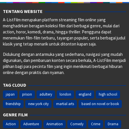
TENTANG WEBSITE
A-ListFilm merupakan platform streaming film online yang
menghadirkan beragam koleksi film dari berbagai genre, mulai dari
action, horor, komedi, drama, hingga thriller. Pengguna dapat
menemukan film-film terbaru, tayangan populer, serta berbagai judul
klasik yang tetap menarik untuk ditonton kapan saja.
Didukung dengan antarmuka yang sederhana, navigasi yang mudah
digunakan, dan pembaruan konten secara berkala, A-ListFilm menjadi
pilihan bagi para pecinta film yang ingin menikmati berbagai hiburan
online dengan praktis dan nyaman.
TAG CLOUD
japan
prison
adultery
london
england
high school
friendship
new york city
martial arts
based on novel or book
GENRE FILM
Action
Adventure
Animation
Comedy
Crime
Drama