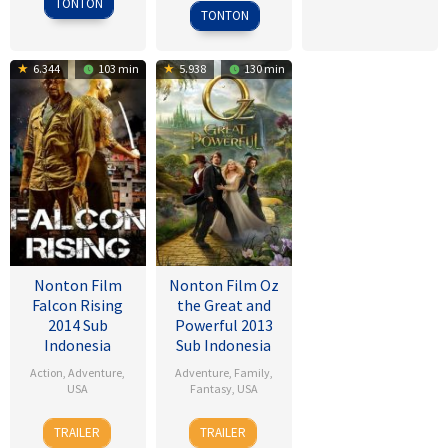
TONTON
2001
Davis
TONTON
6.344
103 min
5.938
130 min
Nonton Film
Nonton Film Oz
Falcon Rising
the Great and
2014 Sub
Powerful 2013
Indonesia
Sub Indonesia
Action
,
Adventure
,
Adventure
,
Family
,
USA
Fantasy
,
USA
5
Ernie
7
Sam
TRAILER
TRAILER
Sep
Barbarash
Mar
Raimi