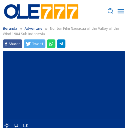
Loncat
ke
konten
Beranda
Adventure
Nonton Film Nausicaä of the Valley of the
Wind 1984 Sub Indonesia
Sharer
Tweet