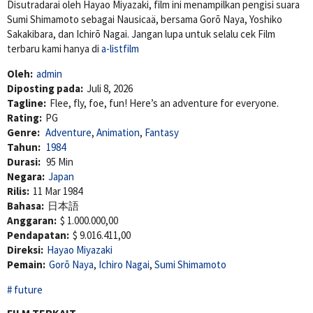
Disutradarai oleh
Hayao Miyazaki
, film ini menampilkan pengisi suara
Sumi Shimamoto
sebagai Nausicaä, bersama
Gorō Naya
,
Yoshiko
Sakakibara
, dan
Ichirō Nagai
. Jangan lupa untuk selalu cek Film
terbaru kami hanya di
a-listfilm
Oleh:
admin
Diposting pada:
Juli 8, 2026
Tagline:
Flee, fly, foe, fun! Here’s an adventure for everyone.
Rating:
PG
Genre:
Adventure
,
Animation
,
Fantasy
Tahun:
1984
Durasi:
95 Min
Negara:
Japan
Rilis:
11 Mar 1984
Bahasa:
日本語
Anggaran:
$ 1.000.000,00
Pendapatan:
$ 9.016.411,00
Direksi:
Hayao Miyazaki
Pemain:
Gorō Naya
,
Ichiro Nagai
,
Sumi Shimamoto
future