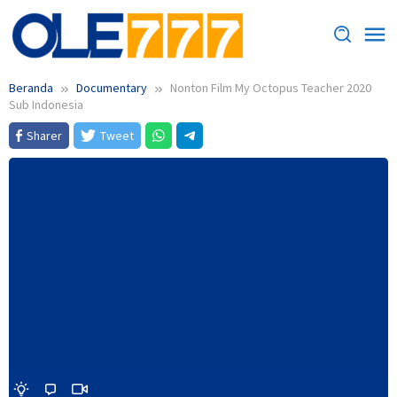
Loncat
ke
konten
Beranda
Documentary
Nonton Film My Octopus Teacher 2020
Sub Indonesia
Sharer
Tweet