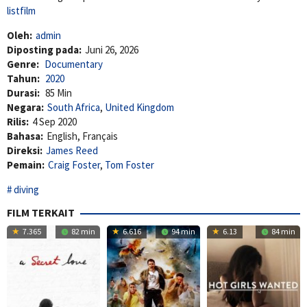
listfilm
Oleh:
admin
Diposting pada:
Juni 26, 2026
Genre:
Documentary
Tahun:
2020
Durasi:
85 Min
Negara:
South Africa
,
United Kingdom
Rilis:
4 Sep 2020
Bahasa:
English, Français
Direksi:
James Reed
Pemain:
Craig Foster
,
Tom Foster
diving
FILM TERKAIT
7.365
82 min
6.616
94 min
6.13
84 min