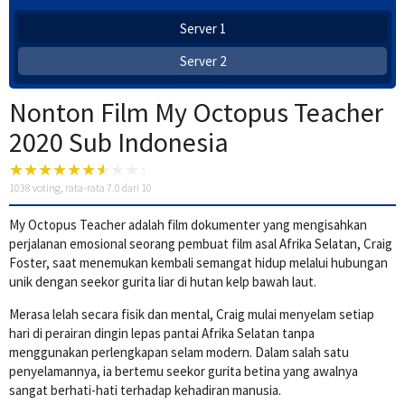
Server 1
Server 2
Nonton Film My Octopus Teacher
2020 Sub Indonesia
1038
voting, rata-rata
7.0
dari 10
My Octopus Teacher adalah film dokumenter yang mengisahkan
perjalanan emosional seorang pembuat film asal Afrika Selatan,
Craig
Foster
, saat menemukan kembali semangat hidup melalui hubungan
unik dengan seekor gurita liar di hutan kelp bawah laut.
Merasa lelah secara fisik dan mental, Craig mulai menyelam setiap
hari di perairan dingin lepas pantai Afrika Selatan tanpa
menggunakan perlengkapan selam modern. Dalam salah satu
penyelamannya, ia bertemu seekor gurita betina yang awalnya
sangat berhati-hati terhadap kehadiran manusia.