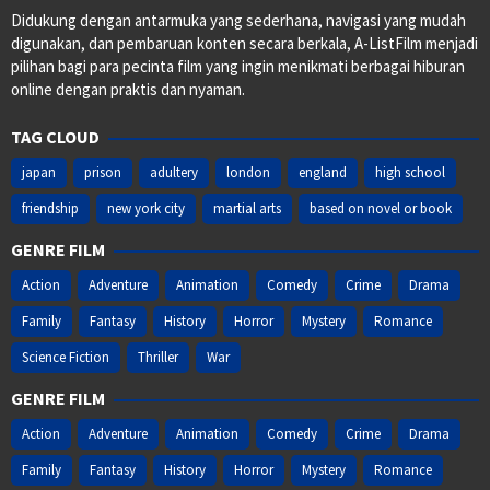
Didukung dengan antarmuka yang sederhana, navigasi yang mudah
digunakan, dan pembaruan konten secara berkala, A-ListFilm menjadi
pilihan bagi para pecinta film yang ingin menikmati berbagai hiburan
online dengan praktis dan nyaman.
TAG CLOUD
japan
prison
adultery
london
england
high school
friendship
new york city
martial arts
based on novel or book
GENRE FILM
Action
Adventure
Animation
Comedy
Crime
Drama
Family
Fantasy
History
Horror
Mystery
Romance
Science Fiction
Thriller
War
GENRE FILM
Action
Adventure
Animation
Comedy
Crime
Drama
Family
Fantasy
History
Horror
Mystery
Romance