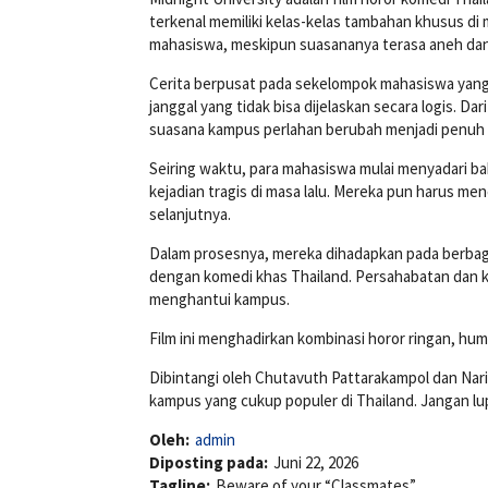
terkenal memiliki kelas-kelas tambahan khusus di m
mahasiswa, meskipun suasananya terasa aneh dan
Cerita berpusat pada sekelompok mahasiswa yang 
janggal yang tidak bisa dijelaskan secara logis. 
suasana kampus perlahan berubah menjadi penuh 
Seiring waktu, para mahasiswa mulai menyadari b
kejadian tragis di masa lalu. Mereka pun harus me
selanjutnya.
Dalam prosesnya, mereka dihadapkan pada berbag
dengan komedi khas Thailand. Persahabatan dan ke
menghantui kampus.
Film ini menghadirkan kombinasi horor ringan, hu
Dibintangi oleh
Chutavuth Pattarakampol
dan
Nar
kampus yang cukup populer di Thailand. Jangan lup
Oleh:
admin
Diposting pada:
Juni 22, 2026
Tagline:
Beware of your “Classmates”.