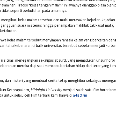
alam hari. Tradisi “kelas tengah malam” ini awalnya dianggap biasa oleh 
 tidak seperti perkuliahan pada umumnya.
mengikuti kelas malam tersebut dan mulai merasakan kejadian-kejadian
Dari gangguan suara misterius hingga penampakan makhluk tak kasat mata,
ketakutan.
ahwa kelas malam tersebut menyimpan rahasia kelam yang berkaitan den
ncari tahu kebenaran di balik universitas tersebut sebelum menjadi korba
ai situasi menegangkan sekaligus absurd, yang memadukan unsur horor
beranian mereka diuji saat mencoba bertahan hidup dari teror yang ter
mor, dan misteri yang membuat cerita tetap menghibur sekaligus menega
ikun Ketprapakorn
,
Midnight University
menjadi salah satu film horor ko
a untuk selalu cek Film terbaru kami hanya di
a-listfilm