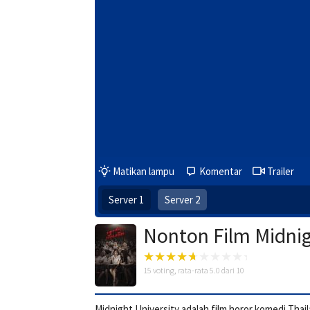
Matikan lampu
Komentar
Trailer
Server 1
Server 2
Nonton Film Midnig
15
voting, rata-rata
5.0
dari 10
Midnight University adalah film horor komedi Tha