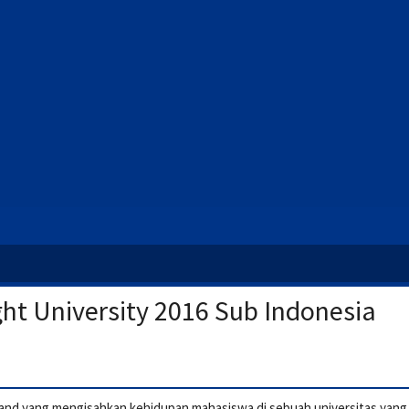
ht University 2016 Sub Indonesia
iland yang mengisahkan kehidupan mahasiswa di sebuah universitas yang