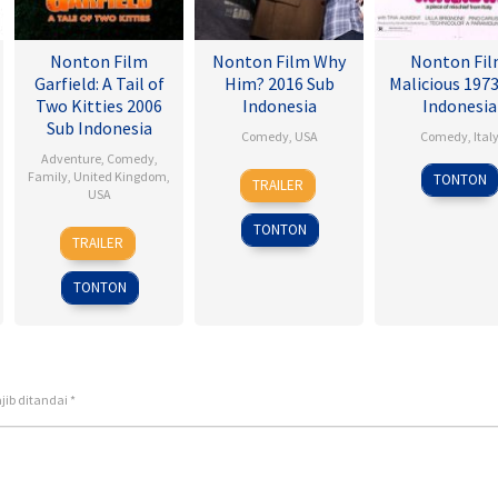
Nonton Film
Nonton Film Why
Nonton Fi
Garfield: A Tail of
Him? 2016 Sub
Malicious 197
Two Kitties 2006
Indonesia
Indonesia
Sub Indonesia
Comedy
,
USA
Comedy
,
Ital
Adventure
,
Comedy
,
22
John
29
Salva
Family
,
United Kingdom
,
TONTON
TRAILER
USA
Dec
Hamburg
Mar
Samp
2016
1973
TONTON
15
Tim
TRAILER
Jun
Hill
2006
TONTON
jib ditandai
*