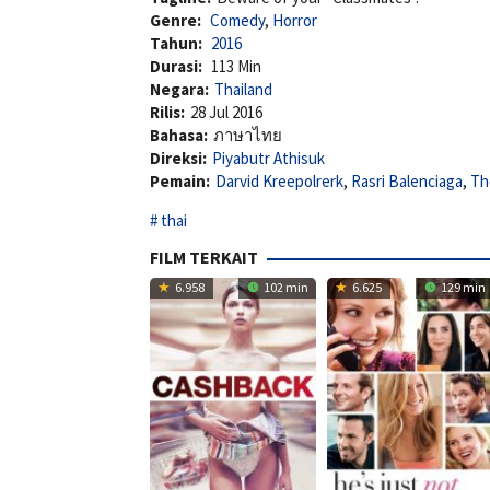
Genre:
Comedy
,
Horror
Tahun:
2016
Durasi:
113 Min
Negara:
Thailand
Rilis:
28 Jul 2016
Bahasa:
ภาษาไทย
Direksi:
Piyabutr Athisuk
Pemain:
Darvid Kreepolrerk
,
Rasri Balenciaga
,
Th
thai
FILM TERKAIT
6.958
102 min
6.625
129 min