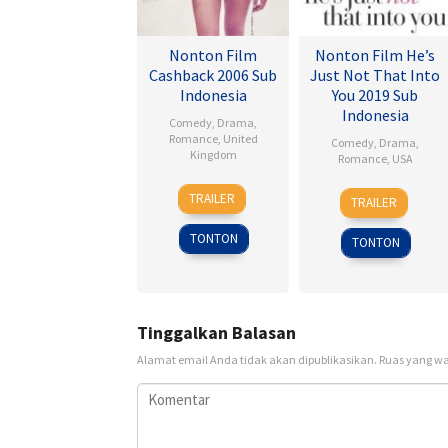
Nonton Film
Nonton Film He’s
Cashback 2006 Sub
Just Not That Into
Indonesia
You 2019 Sub
Indonesia
Comedy
,
Drama
,
Romance
,
United
Comedy
,
Drama
,
Kingdom
Romance
,
USA
17
Sean
6
Ken
TRAILER
TRAILER
Jan
Ellis
Feb
Kwapis
2007
2009
TONTON
TONTON
Tinggalkan Balasan
Alamat email Anda tidak akan dipublikasikan.
Ruas yang wa