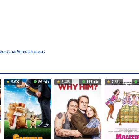
eerachai Wimolchaireuk
5.607
86 min
6.385
111 min
7.331