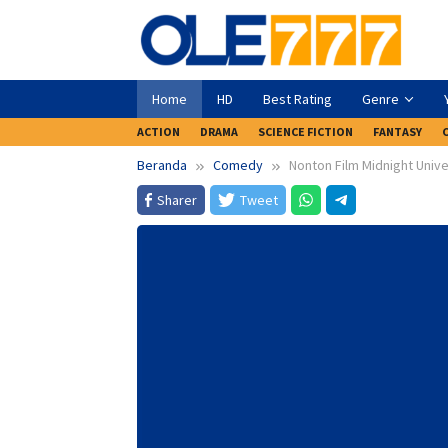
Loncat
ke
konten
Home
HD
Best Rating
Genre
ACTION
DRAMA
SCIENCE FICTION
FANTASY
Beranda
Comedy
Nonton Film Midnight Unive
Sharer
Tweet