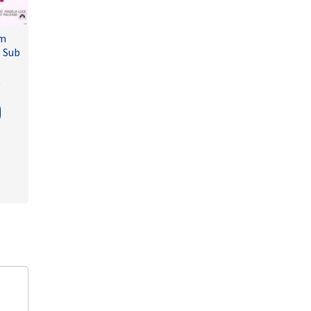
lm
3 Sub
y
tore
eri