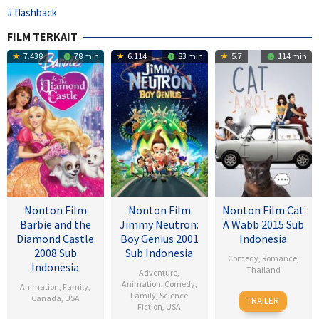
flashback
FILM TERKAIT
7.438
78 min
6.114
83 min
5.7
114 min
Nonton Film
Nonton Film
Nonton Film Cat
Barbie and the
Jimmy Neutron:
A Wabb 2015 Sub
Diamond Castle
Boy Genius 2001
Indonesia
2008 Sub
Sub Indonesia
Comedy
,
Romance
,
Indonesia
Thailand
Adventure
,
Animation
,
Comedy
,
Animation
,
Family
,
4
Nareubadee
Family
,
Science
Canada
,
USA
TRAILER
Fiction
,
USA
Mar
Wetchakam