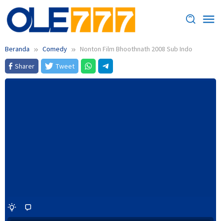
Loncat
ke
konten
Beranda
Comedy
Nonton Film Bhoothnath 2008 Sub Indo
Sharer
Tweet