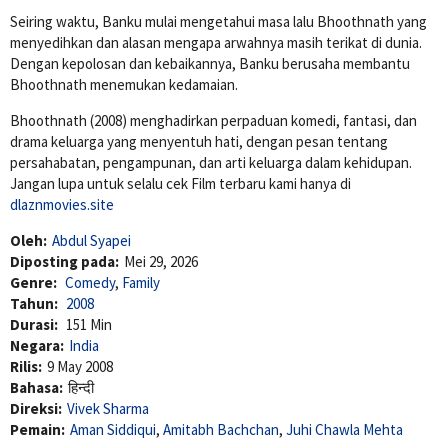
Seiring waktu, Banku mulai mengetahui masa lalu Bhoothnath yang
menyedihkan dan alasan mengapa arwahnya masih terikat di dunia.
Dengan kepolosan dan kebaikannya, Banku berusaha membantu
Bhoothnath menemukan kedamaian.
Bhoothnath (2008) menghadirkan perpaduan komedi, fantasi, dan
drama keluarga yang menyentuh hati, dengan pesan tentang
persahabatan, pengampunan, dan arti keluarga dalam kehidupan.
Jangan lupa untuk selalu cek Film terbaru kami hanya di
dlaznmovies.site
Oleh:
Abdul Syapei
Diposting pada:
Mei 29, 2026
Genre:
Comedy
,
Family
Tahun:
2008
Durasi:
151 Min
Negara:
India
Rilis:
9 May 2008
Bahasa:
हिन्दी
Direksi:
Vivek Sharma
Pemain:
Aman Siddiqui
,
Amitabh Bachchan
,
Juhi Chawla Mehta