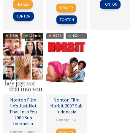
3
Gino
2015
TRAILER
TONTON
14
John
Sep
Nichele
TRAILER
Dec
A.
2008
TONTON
2001
Davis
TONTON
6.626
129 min
5.728
102 min
Nonton Film
Nonton Film
He’s Just Not
Norbit 2007 Sub
That Into You
Indonesia
2009 Sub
Comedy
,
USA
Indonesia
8
Brian
Comedy
,
Drama
,
TRAILER