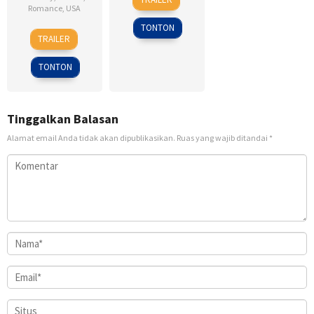
Feb
Robbins
Romance
,
USA
2007
TONTON
6
Ken
TRAILER
Feb
Kwapis
2009
TONTON
Tinggalkan Balasan
Alamat email Anda tidak akan dipublikasikan.
Ruas yang wajib ditandai
*