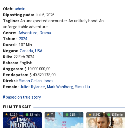
Oleh:
admin
Diposting pada:
Juli 6, 2026
Tagline:
An unexpected encounter. An unlikely bond. An
unforgettable adventure.
Genre:
Adventure
,
Drama
Tahun:
2024
Durasi:
107 Min
Negara:
Canada
,
USA
Rilis:
22 Feb 2024
Bahasa:
English
Anggaran:
$ 19.000.000,00
Pendapatan:
$ 40.829.138,00
Direksi:
Simon Cellan Jones
Pemain:
Juliet Rylance
,
Mark Wahlberg
,
Simu Liu
based on true story
FILM TERKAIT
6.114
83 min
7
115 min
6.242
135 min