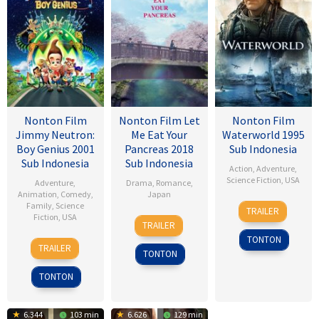
Nonton Film
Nonton Film Let
Nonton Film
Jimmy Neutron:
Me Eat Your
Waterworld 1995
Boy Genius 2001
Pancreas 2018
Sub Indonesia
Sub Indonesia
Sub Indonesia
Action
,
Adventure
,
Science Fiction
,
USA
Adventure
,
Drama
,
Romance
,
Animation
,
Comedy
,
Japan
28
Kevin
Family
,
Science
TRAILER
Fiction
,
USA
28
Sho
Jul
Reynolds
TRAILER
Jul
Tsukikawa
1995
TONTON
14
John
2017
TRAILER
TONTON
Dec
A.
2001
Davis
TONTON
6.344
103 min
6.626
129 min