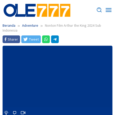
Loncat
ke
konten
Beranda
Adventure
Nonton Film Arthur the King 2024 Sub
Indonesia
Sharer
Tweet