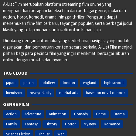
A-ListFilm merupakan platform streaming film online yang
menghadirkan beragam koleksi film dari berbagai genre, mulai dari
action, horor, komedi, drama, hingga thriller. Pengguna dapat
menemukan film-film terbaru, tayangan populer, serta berbagai judul
klasik yang tetap menarik untuk ditonton kapan saja.
Didukung dengan antarmuka yang sederhana, navigasi yang mudah
digunakan, dan pembaruan konten secara berkala, A-ListFilm menjadi
pilihan bagi para pecinta film yang ingin menikmati berbagai hiburan
online dengan praktis dan nyaman.
TAG CLOUD
japan
prison
adultery
london
england
high school
friendship
new york city
martial arts
based on novel or book
GENRE FILM
Action
Adventure
Animation
Comedy
Crime
Drama
Family
Fantasy
History
Horror
Mystery
Romance
Science Fiction
Thriller
War