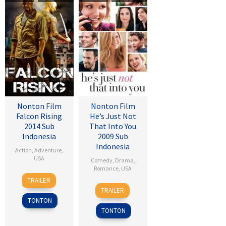
Nonton Film
Nonton Film
Falcon Rising
He’s Just Not
2014 Sub
That Into You
Indonesia
2009 Sub
Indonesia
Action
,
Adventure
,
USA
Comedy
,
Drama
,
Romance
,
USA
5
Ernie
TRAILER
6
Ken
Sep
Barbarash
TRAILER
Feb
Kwapis
2014
TONTON
2009
TONTON