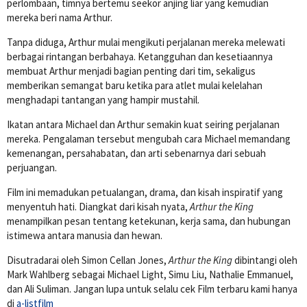
perlombaan, timnya bertemu seekor anjing liar yang kemudian
mereka beri nama Arthur.
Tanpa diduga, Arthur mulai mengikuti perjalanan mereka melewati
berbagai rintangan berbahaya. Ketangguhan dan kesetiaannya
membuat Arthur menjadi bagian penting dari tim, sekaligus
memberikan semangat baru ketika para atlet mulai kelelahan
menghadapi tantangan yang hampir mustahil.
Ikatan antara Michael dan Arthur semakin kuat seiring perjalanan
mereka. Pengalaman tersebut mengubah cara Michael memandang
kemenangan, persahabatan, dan arti sebenarnya dari sebuah
perjuangan.
Film ini memadukan petualangan, drama, dan kisah inspiratif yang
menyentuh hati. Diangkat dari kisah nyata,
Arthur the King
menampilkan pesan tentang ketekunan, kerja sama, dan hubungan
istimewa antara manusia dan hewan.
Disutradarai oleh
Simon Cellan Jones
,
Arthur the King
dibintangi oleh
Mark Wahlberg
sebagai Michael Light,
Simu Liu
,
Nathalie Emmanuel
,
dan
Ali Suliman
. Jangan lupa untuk selalu cek Film terbaru kami hanya
di
a-listfilm