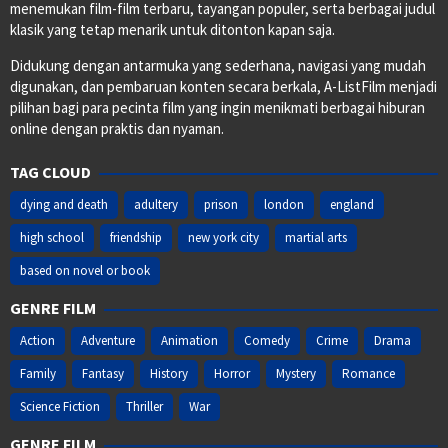
menemukan film-film terbaru, tayangan populer, serta berbagai judul
klasik yang tetap menarik untuk ditonton kapan saja.
Didukung dengan antarmuka yang sederhana, navigasi yang mudah
digunakan, dan pembaruan konten secara berkala, A-ListFilm menjadi
pilihan bagi para pecinta film yang ingin menikmati berbagai hiburan
online dengan praktis dan nyaman.
TAG CLOUD
dying and death
adultery
prison
london
england
high school
friendship
new york city
martial arts
based on novel or book
GENRE FILM
Action
Adventure
Animation
Comedy
Crime
Drama
Family
Fantasy
History
Horror
Mystery
Romance
Science Fiction
Thriller
War
GENRE FILM