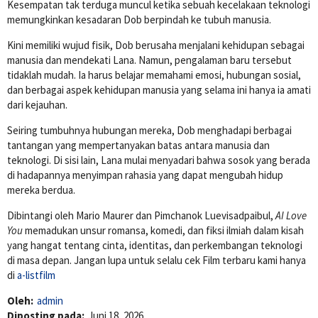
Kesempatan tak terduga muncul ketika sebuah kecelakaan teknologi
memungkinkan kesadaran Dob berpindah ke tubuh manusia.
Kini memiliki wujud fisik, Dob berusaha menjalani kehidupan sebagai
manusia dan mendekati Lana. Namun, pengalaman baru tersebut
tidaklah mudah. Ia harus belajar memahami emosi, hubungan sosial,
dan berbagai aspek kehidupan manusia yang selama ini hanya ia amati
dari kejauhan.
Seiring tumbuhnya hubungan mereka, Dob menghadapi berbagai
tantangan yang mempertanyakan batas antara manusia dan
teknologi. Di sisi lain, Lana mulai menyadari bahwa sosok yang berada
di hadapannya menyimpan rahasia yang dapat mengubah hidup
mereka berdua.
Dibintangi oleh
Mario Maurer
dan
Pimchanok Luevisadpaibul
,
AI Love
You
memadukan unsur romansa, komedi, dan fiksi ilmiah dalam kisah
yang hangat tentang cinta, identitas, dan perkembangan teknologi
di masa depan. Jangan lupa untuk selalu cek Film terbaru kami hanya
di
a-listfilm
Oleh:
admin
Diposting pada:
Juni 18, 2026