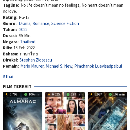
Tagline:
No life doesn’t mean no feelings, No heart doesn’t mean
no love.
Rating:
PG-13
Genre:
Drama
,
Romance
,
Science Fiction
Tahun:
2022
Durasi:
95 Min
Negara:
Thailand
Rilis:
15 Feb 2022
Bahasa:
ภาษาไทย
Direksi:
Stephan Zlotescu
Pemain:
Mario Maurer
,
Michael S. New
,
Pimchanok Luevisadpaibul
thai
FILM TERKAIT
6.792
106 min
6.625
129 min
5.987
107 min