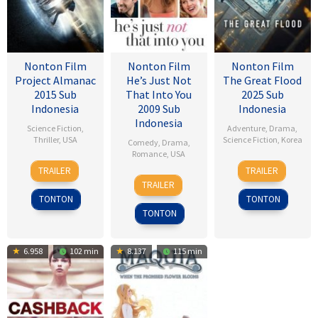
Nonton Film
Nonton Film
Nonton Film
Project Almanac
He’s Just Not
The Great Flood
2015 Sub
That Into You
2025 Sub
Indonesia
2009 Sub
Indonesia
Indonesia
Science Fiction
,
Adventure
,
Drama
,
Thriller
,
USA
Science Fiction
,
Korea
Comedy
,
Drama
,
Romance
,
USA
28
Dean
18
Kim
TRAILER
TRAILER
6
Ken
Jan
Israelite
Sep
Byung-
TRAILER
Feb
Kwapis
2015
2025
woo
TONTON
TONTON
2009
TONTON
6.958
102 min
8.137
115 min