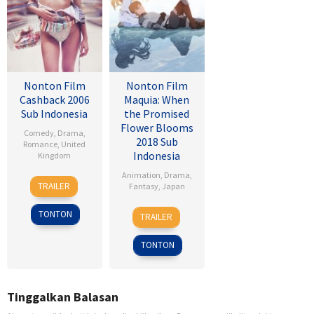
Nonton Film
Nonton Film
Cashback 2006
Maquia: When
Sub Indonesia
the Promised
Flower Blooms
Comedy
,
Drama
,
2018 Sub
Romance
,
United
Indonesia
Kingdom
Animation
,
Drama
,
17
Sean
TRAILER
Fantasy
,
Japan
Jan
Ellis
2007
24
Heo
TONTON
TRAILER
Feb
Jong
2018
TONTON
Tinggalkan Balasan