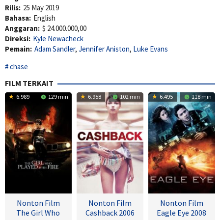
Rilis:
25 May 2019
Bahasa:
English
Anggaran:
$ 24.000.000,00
Direksi:
Kyle Newacheck
Pemain:
Adam Sandler
,
Jennifer Aniston
,
Luke Evans
chase
FILM TERKAIT
6.989
129 min
6.958
102 min
6.495
118 min
Nonton Film
Nonton Film
Nonton Film
The Girl Who
Cashback 2006
Eagle Eye 2008