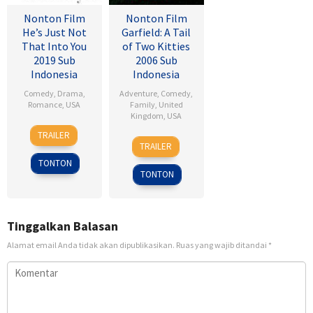
Nonton Film
Nonton Film
He’s Just Not
Garfield: A Tail
That Into You
of Two Kitties
2019 Sub
2006 Sub
Indonesia
Indonesia
Comedy
,
Drama
,
Adventure
,
Comedy
,
Romance
,
USA
Family
,
United
Kingdom
,
USA
6
Ken
TRAILER
15
Tim
Feb
Kwapis
TRAILER
Jun
Hill
2009
TONTON
2006
TONTON
Tinggalkan Balasan
Alamat email Anda tidak akan dipublikasikan.
Ruas yang wajib ditandai
*