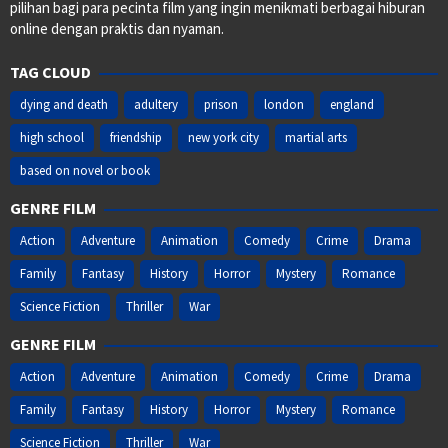
pilihan bagi para pecinta film yang ingin menikmati berbagai hiburan
online dengan praktis dan nyaman.
TAG CLOUD
dying and death
adultery
prison
london
england
high school
friendship
new york city
martial arts
based on novel or book
GENRE FILM
Action
Adventure
Animation
Comedy
Crime
Drama
Family
Fantasy
History
Horror
Mystery
Romance
Science Fiction
Thriller
War
GENRE FILM
Action
Adventure
Animation
Comedy
Crime
Drama
Family
Fantasy
History
Horror
Mystery
Romance
Science Fiction
Thriller
War