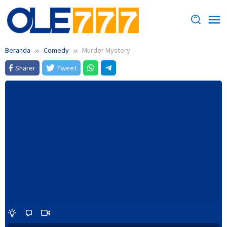
Loncat
ke
konten
Beranda
Comedy
Murder Mystery
Sharer
Tweet