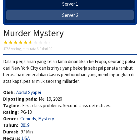
Server 1
Server 2
Murder Mystery
4785
voting, rata-rata
6.0
dari 10
Dalam perjalanan yang telah lama dinantikan ke Eropa, seorang polisi
dari New York City dan istrinya yang bekerja sebagai penata rambut
berusaha memecahkan kasus pembunuhan yang membingungkan di
atas kapal pesiar milik seorang miliarder.
Oleh:
Abdul Syapei
Diposting pada:
Mei 19, 2026
Tagline:
First class problems. Second class detectives.
Rating:
PG-13
Genre:
Comedy
,
Mystery
Tahun:
2019
Durasi:
97 Min
Negara:
USA