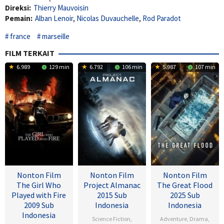
Direksi:
Thierry Mauvoisin
Pemain:
Alban Lenoir
,
Nicolas Duvauchelle
,
Rod Paradot
france
marseille
FILM TERKAIT
6.989
129 min
6.792
106 min
5.987
107 min
Nonton Film
Nonton Film
Nonton Film
The Girl Who
Project Almanac
The Great Flood
Played with Fire
2015 Sub
2025 Sub
2009 Sub
Indonesia
Indonesia
Indonesia
Science Fiction
,
Adventure
,
Drama
,