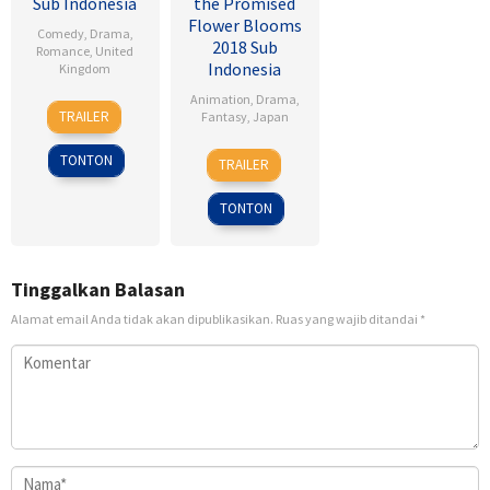
Sub Indonesia
the Promised
Flower Blooms
Comedy
,
Drama
,
2018 Sub
Romance
,
United
Indonesia
Kingdom
Animation
,
Drama
,
17
Sean
TRAILER
Fantasy
,
Japan
Jan
Ellis
2007
24
Heo
TONTON
TRAILER
Feb
Jong
2018
TONTON
Tinggalkan Balasan
Alamat email Anda tidak akan dipublikasikan.
Ruas yang wajib ditandai
*