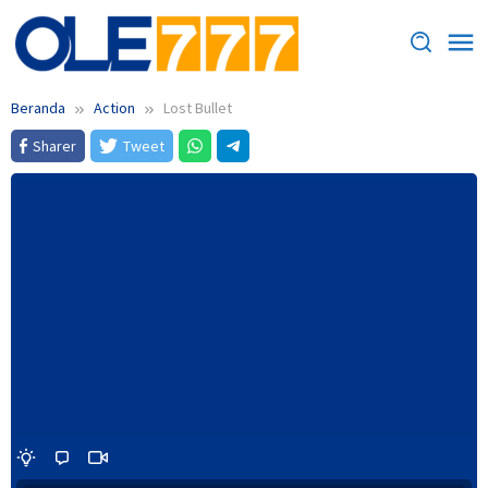
Loncat
ke
konten
Beranda
Action
Lost Bullet
Sharer
Tweet