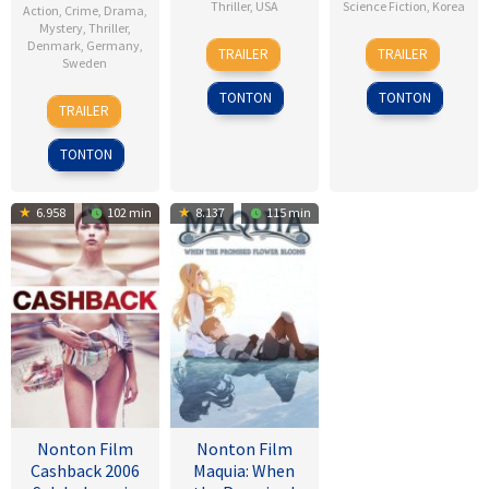
Thriller
,
USA
Science Fiction
,
Korea
Action
,
Crime
,
Drama
,
Mystery
,
Thriller
,
28
Dean
18
Kim
Denmark
,
Germany
,
TRAILER
TRAILER
Sweden
Jan
Israelite
Sep
Byung-
2015
2025
woo
TONTON
TONTON
18
Daniel
TRAILER
Sep
Alfredson
2009
TONTON
6.958
102 min
8.137
115 min
Nonton Film
Nonton Film
Cashback 2006
Maquia: When