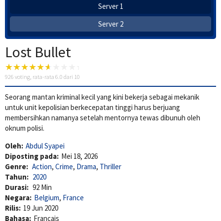
Server 1
Server 2
Lost Bullet
926
voting, rata-rata
6.0
dari 10
Seorang mantan kriminal kecil yang kini bekerja sebagai mekanik
untuk unit kepolisian berkecepatan tinggi harus berjuang
membersihkan namanya setelah mentornya tewas dibunuh oleh
oknum polisi.
Oleh:
Abdul Syapei
Diposting pada:
Mei 18, 2026
Genre:
Action
,
Crime
,
Drama
,
Thriller
Tahun:
2020
Durasi:
92 Min
Negara:
Belgium
,
France
Rilis:
19 Jun 2020
Bahasa:
Français