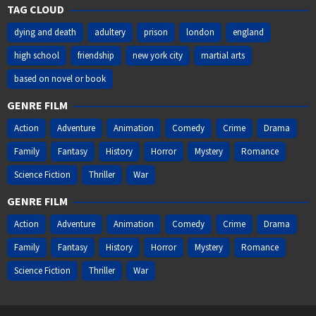
TAG CLOUD
dying and death
adultery
prison
london
england
high school
friendship
new york city
martial arts
based on novel or book
GENRE FILM
Action
Adventure
Animation
Comedy
Crime
Drama
Family
Fantasy
History
Horror
Mystery
Romance
Science Fiction
Thriller
War
GENRE FILM
Action
Adventure
Animation
Comedy
Crime
Drama
Family
Fantasy
History
Horror
Mystery
Romance
Science Fiction
Thriller
War