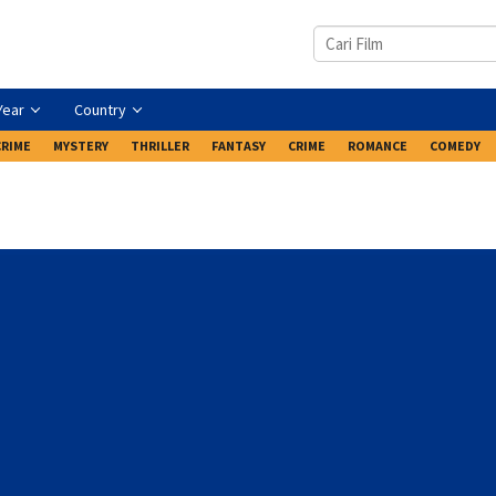
Year
Country
CRIME
MYSTERY
THRILLER
FANTASY
CRIME
ROMANCE
COMEDY