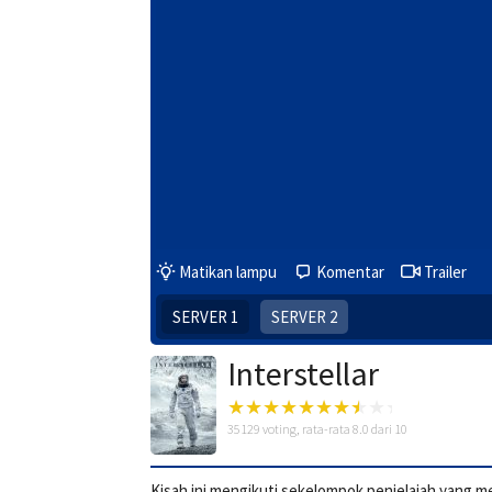
Matikan lampu
Komentar
Trailer
SERVER 1
SERVER 2
Interstellar
35129
voting, rata-rata
8.0
dari 10
Kisah ini mengikuti sekelompok penjelajah yan