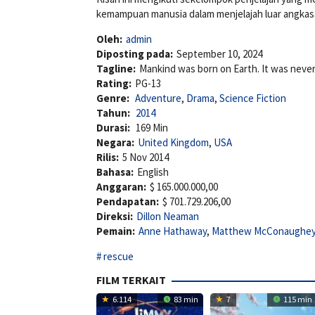
kemampuan manusia dalam menjelajah luar angkasa 
Oleh:
admin
Diposting pada:
September 10, 2024
Tagline:
Mankind was born on Earth. It was never
Rating:
PG-13
Genre:
Adventure
,
Drama
,
Science Fiction
Tahun:
2014
Durasi:
169 Min
Negara:
United Kingdom
,
USA
Rilis:
5 Nov 2014
Bahasa:
English
Anggaran:
$ 165.000.000,00
Pendapatan:
$ 701.729.206,00
Direksi:
Dillon Neaman
Pemain:
Anne Hathaway
,
Matthew McConaughe
rescue
FILM TERKAIT
6.114
83 min
7
115 min