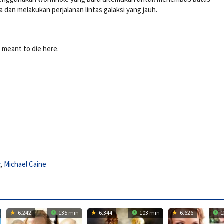
dan melakukan perjalanan lintas galaksi yang jauh.
 meant to die here.
y
,
Michael Caine
6.242
135 min
6.344
103 min
6.626
1