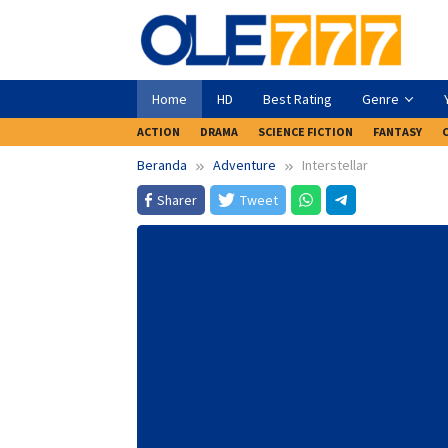
Loncat
ke
konten
Home
HD
Best Rating
Genre
ACTION
DRAMA
SCIENCE FICTION
FANTASY
Beranda
Adventure
Interstellar
Sharer
Tweet