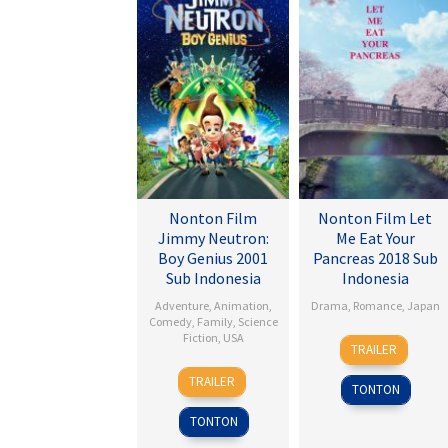
Nonton Film
Nonton Film Let
Jimmy Neutron:
Me Eat Your
Boy Genius 2001
Pancreas 2018 Sub
Sub Indonesia
Indonesia
Adventure
,
Animation
,
Drama
,
Romance
,
Japan
Comedy
,
Family
,
Science
Fiction
,
USA
28
Sho
TRAILER
Jul
Tsukikawa
14
John
2017
TRAILER
TONTON
Dec
A.
2001
Davis
TONTON