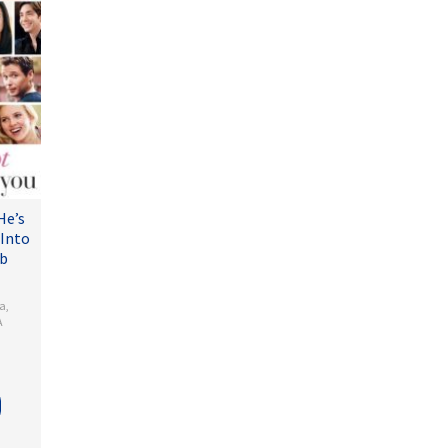
He’s
 Into
ub
a
,
A
is