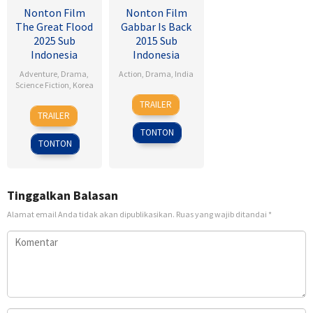
Nonton Film
Nonton Film
The Great Flood
Gabbar Is Back
2025 Sub
2015 Sub
Indonesia
Indonesia
Adventure
,
Drama
,
Action
,
Drama
,
India
Science Fiction
,
Korea
1
Radha
TRAILER
18
Kim
May
Krishna
TRAILER
Sep
Byung-
2015
Jagarlamudi
TONTON
2025
woo
TONTON
Tinggalkan Balasan
Alamat email Anda tidak akan dipublikasikan.
Ruas yang wajib ditandai
*