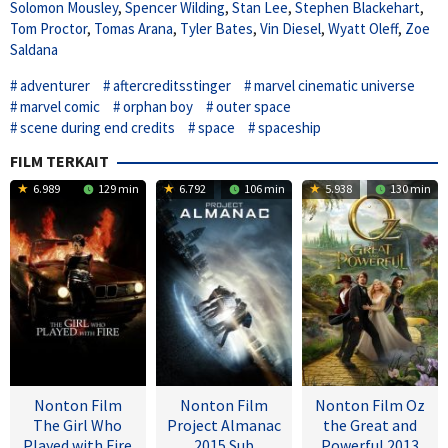
Solomon Mousley
,
Spencer Wilding
,
Stan Lee
,
Stephen Blackehart
,
Tom Proctor
,
Tomas Arana
,
Tyler Bates
,
Vin Diesel
,
Wyatt Oleff
,
Zoe
Saldana
adventurer
aftercreditsstinger
marvel cinematic universe
marvel comic
orphan boy
outer space
scene during end credits
space
spaceship
FILM TERKAIT
6.989
129 min
6.792
106 min
5.938
130 min
Nonton Film
Nonton Film
Nonton Film Oz
The Girl Who
Project Almanac
the Great and
Played with Fire
2015 Sub
Powerful 2013