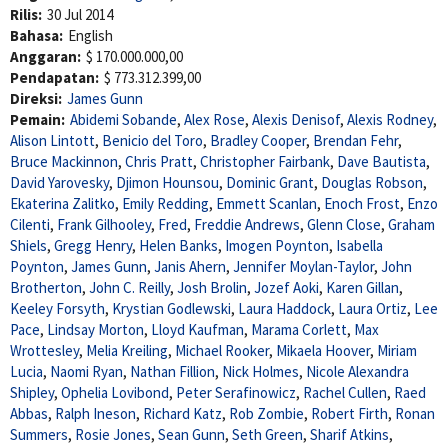
Rilis:
30 Jul 2014
Bahasa:
English
Anggaran:
$ 170.000.000,00
Pendapatan:
$ 773.312.399,00
Direksi:
James Gunn
Pemain:
Abidemi Sobande
,
Alex Rose
,
Alexis Denisof
,
Alexis Rodney
,
Alison Lintott
,
Benicio del Toro
,
Bradley Cooper
,
Brendan Fehr
,
Bruce Mackinnon
,
Chris Pratt
,
Christopher Fairbank
,
Dave Bautista
,
David Yarovesky
,
Djimon Hounsou
,
Dominic Grant
,
Douglas Robson
,
Ekaterina Zalitko
,
Emily Redding
,
Emmett Scanlan
,
Enoch Frost
,
Enzo
Cilenti
,
Frank Gilhooley
,
Fred
,
Freddie Andrews
,
Glenn Close
,
Graham
Shiels
,
Gregg Henry
,
Helen Banks
,
Imogen Poynton
,
Isabella
Poynton
,
James Gunn
,
Janis Ahern
,
Jennifer Moylan-Taylor
,
John
Brotherton
,
John C. Reilly
,
Josh Brolin
,
Jozef Aoki
,
Karen Gillan
,
Keeley Forsyth
,
Krystian Godlewski
,
Laura Haddock
,
Laura Ortiz
,
Lee
Pace
,
Lindsay Morton
,
Lloyd Kaufman
,
Marama Corlett
,
Max
Wrottesley
,
Melia Kreiling
,
Michael Rooker
,
Mikaela Hoover
,
Miriam
Lucia
,
Naomi Ryan
,
Nathan Fillion
,
Nick Holmes
,
Nicole Alexandra
Shipley
,
Ophelia Lovibond
,
Peter Serafinowicz
,
Rachel Cullen
,
Raed
Abbas
,
Ralph Ineson
,
Richard Katz
,
Rob Zombie
,
Robert Firth
,
Ronan
Summers
,
Rosie Jones
,
Sean Gunn
,
Seth Green
,
Sharif Atkins
,