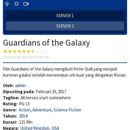
SERVER 1
SERVER 2
Guardians of the Galaxy
6202
voting, rata-rata
7.0
dari 10
Film Guardians of the Galaxy mengikuti Peter Quill yang menjadi
buronan galaksi setelah menemukan orb kuat yang diinginkan Ronan.
Oleh:
admin
Diposting pada:
Februari 23, 2017
Tagline:
All heroes start somewhere.
Rating:
PG-13
Genre:
Action
,
Adventure
,
Science Fiction
Tahun:
2014
Durasi:
121 Min
Negara:
United Kingdom
,
USA