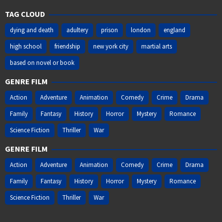
TAG CLOUD
dying and death
adultery
prison
london
england
high school
friendship
new york city
martial arts
based on novel or book
GENRE FILM
Action
Adventure
Animation
Comedy
Crime
Drama
Family
Fantasy
History
Horror
Mystery
Romance
Science Fiction
Thriller
War
GENRE FILM
Action
Adventure
Animation
Comedy
Crime
Drama
Family
Fantasy
History
Horror
Mystery
Romance
Science Fiction
Thriller
War