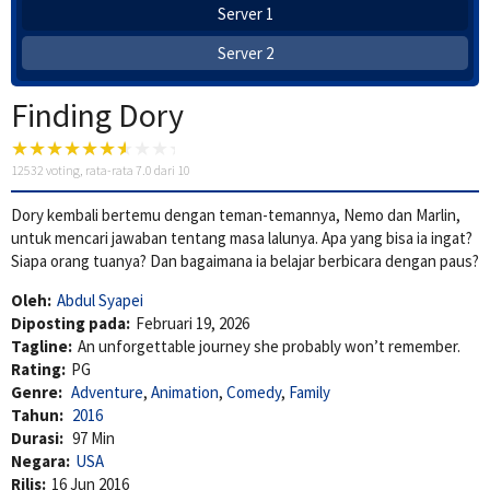
Server 1
Server 2
Finding Dory
12532
voting, rata-rata
7.0
dari 10
Dory kembali bertemu dengan teman-temannya, Nemo dan Marlin,
untuk mencari jawaban tentang masa lalunya. Apa yang bisa ia ingat?
Siapa orang tuanya? Dan bagaimana ia belajar berbicara dengan paus?
Oleh:
Abdul Syapei
Diposting pada:
Februari 19, 2026
Tagline:
An unforgettable journey she probably won’t remember.
Rating:
PG
Genre:
Adventure
,
Animation
,
Comedy
,
Family
Tahun:
2016
Durasi:
97 Min
Negara:
USA
Rilis:
16 Jun 2016