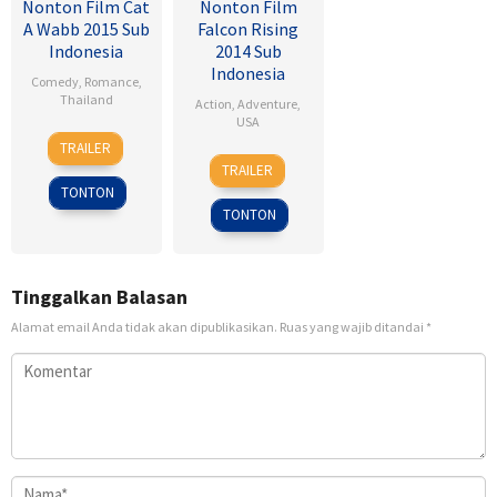
Nonton Film Cat
Nonton Film
A Wabb 2015 Sub
Falcon Rising
Indonesia
2014 Sub
Indonesia
Comedy
,
Romance
,
Thailand
Action
,
Adventure
,
USA
4
Nareubadee
TRAILER
5
Ernie
Mar
Wetchakam
TRAILER
Sep
Barbarash
2015
TONTON
2014
TONTON
Tinggalkan Balasan
Alamat email Anda tidak akan dipublikasikan.
Ruas yang wajib ditandai
*