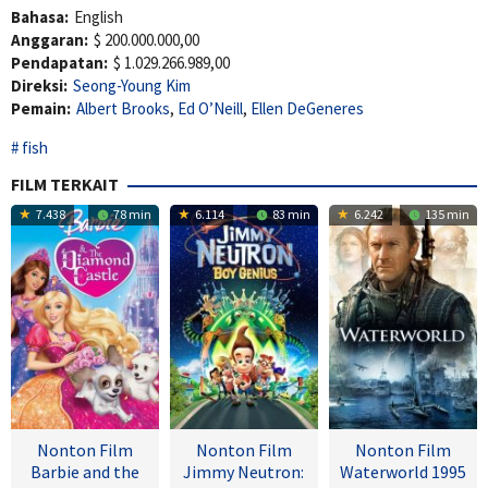
Bahasa:
English
Anggaran:
$ 200.000.000,00
Pendapatan:
$ 1.029.266.989,00
Direksi:
Seong-Young Kim
Pemain:
Albert Brooks
,
Ed O’Neill
,
Ellen DeGeneres
fish
FILM TERKAIT
7.438
78 min
6.114
83 min
6.242
135 min
Nonton Film
Nonton Film
Nonton Film
Barbie and the
Jimmy Neutron:
Waterworld 1995