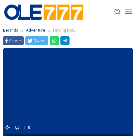
Loncat
ke
konten
Beranda
Adventure
Finding Dory
Sharer
Tweet