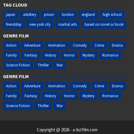
TAG CLOUD
japan
adultery
prison
london
england
high school
friendship
new york city
martial arts
based on novel or book
GENRE FILM
Action
Adventure
Animation
Comedy
Crime
Drama
Family
Fantasy
History
Horror
Mystery
Romance
Science Fiction
Thriller
War
GENRE FILM
Action
Adventure
Animation
Comedy
Crime
Drama
Family
Fantasy
History
Horror
Mystery
Romance
Science Fiction
Thriller
War
Copyright @ 2026 - a-listfilm.com