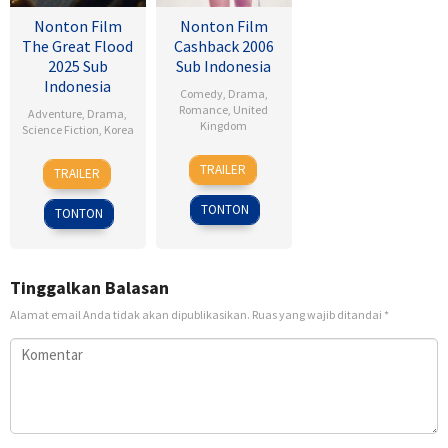
Nonton Film
Nonton Film
The Great Flood
Cashback 2006
2025 Sub
Sub Indonesia
Indonesia
Comedy
,
Drama
,
Romance
,
United
Adventure
,
Drama
,
Kingdom
Science Fiction
,
Korea
17
Sean
18
Kim
TRAILER
TRAILER
Jan
Ellis
Sep
Byung-
2007
2025
woo
TONTON
TONTON
Tinggalkan Balasan
Alamat email Anda tidak akan dipublikasikan.
Ruas yang wajib ditandai
*