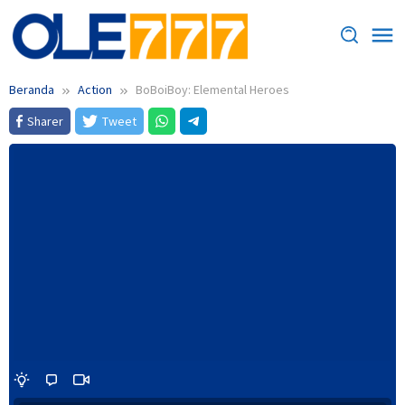
Loncat
ke
konten
Beranda
Action
BoBoiBoy: Elemental Heroes
Sharer
Tweet