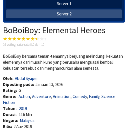
Server 1
Server 2
BoBoiBoy: Elemental Heroes
16
voting, rata-rata
8.0
dari 10
BoBoiBoy bersama teman-temannya berjuang melindungi kekuatan
elemennya dari musuh kuno yang berusaha menguasai kembali
kekuatan tersebut dan menghancurkan alam semesta.
Oleh:
Abdul Syapei
Diposting pada:
Januari 13, 2026
Rating:
G
Genre:
Action
,
Adventure
,
Animation
,
Comedy
,
Family
,
Science
Fiction
Tahun:
2019
Durasi:
116 Min
Negara:
Malaysia
Rilis:
2 Aug 2019