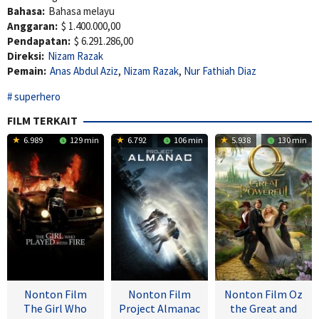
Bahasa:
Bahasa melayu
Anggaran:
$ 1.400.000,00
Pendapatan:
$ 6.291.286,00
Direksi:
Nizam Razak
Pemain:
Anas Abdul Aziz
,
Nizam Razak
,
Nur Fathiah Diaz
superhero
FILM TERKAIT
6.989
129 min
6.792
106 min
5.938
130 min
Nonton Film
Nonton Film
Nonton Film Oz
The Girl Who
Project Almanac
the Great and