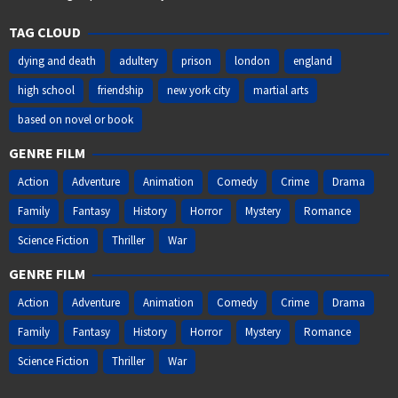
TAG CLOUD
dying and death
adultery
prison
london
england
high school
friendship
new york city
martial arts
based on novel or book
GENRE FILM
Action
Adventure
Animation
Comedy
Crime
Drama
Family
Fantasy
History
Horror
Mystery
Romance
Science Fiction
Thriller
War
GENRE FILM
Action
Adventure
Animation
Comedy
Crime
Drama
Family
Fantasy
History
Horror
Mystery
Romance
Science Fiction
Thriller
War