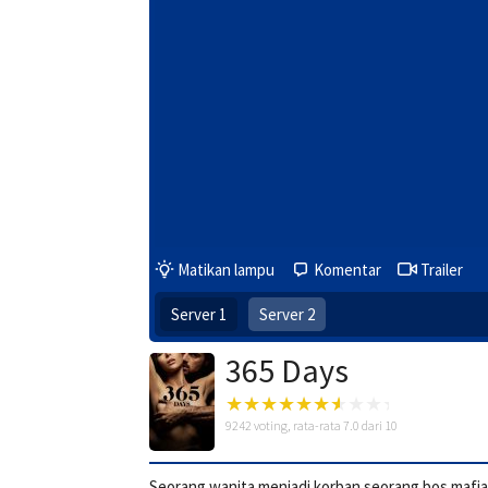
Matikan lampu
Komentar
Trailer
Server 1
Server 2
365 Days
9242
voting, rata-rata
7.0
dari 10
Seorang wanita menjadi korban seorang bos mafia 