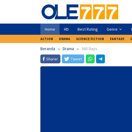
Loncat
ke
konten
Home
HD
Best Rating
Genre
ACTION
DRAMA
SCIENCE FICTION
FANTASY
Beranda
Drama
365 Days
Sharer
Tweet