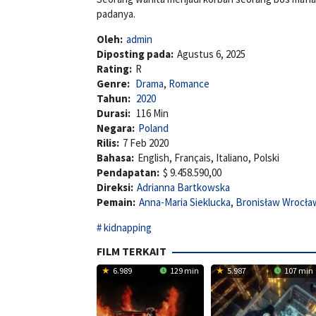
padanya.
Oleh:
admin
Diposting pada:
Agustus 6, 2025
Rating:
R
Genre:
Drama
,
Romance
Tahun:
2020
Durasi:
116 Min
Negara:
Poland
Rilis:
7 Feb 2020
Bahasa:
English, Français, Italiano, Polski
Pendapatan:
$ 9.458.590,00
Direksi:
Adrianna Bartkowska
Pemain:
Anna-Maria Sieklucka
,
Bronisław Wrocła
kidnapping
FILM TERKAIT
6.989
129 min
5.987
107 min