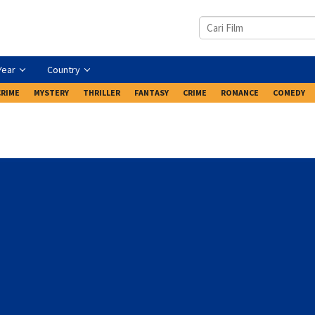
Year
Country
CRIME
MYSTERY
THRILLER
FANTASY
CRIME
ROMANCE
COMEDY