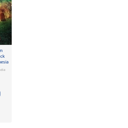
lm
ack
nesia
ndia
a
na
lamudi