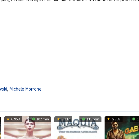
wski
,
Michele Morrone
6.958
102 min
8.137
115 min
6.858
1