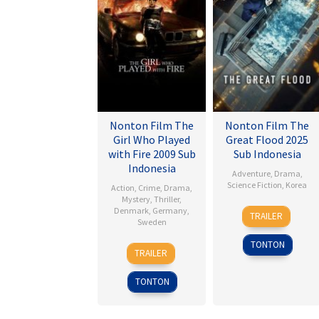
Nonton Film The
Nonton Film The
Girl Who Played
Great Flood 2025
with Fire 2009 Sub
Sub Indonesia
Indonesia
Adventure
,
Drama
,
Science Fiction
,
Korea
Action
,
Crime
,
Drama
,
Mystery
,
Thriller
,
18
Kim
Denmark
,
Germany
,
TRAILER
Sweden
Sep
Byung-
2025
woo
TONTON
18
Daniel
TRAILER
Sep
Alfredson
2009
TONTON