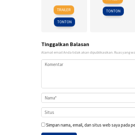
Feb
Hu-
14
John
2017
bin
TRAILER
TONTON
Dec
A.
2001
Davis
TONTON
Tinggalkan Balasan
Alamat email Anda tidak akan dipublikasikan.
Ruas yang wa
Simpan nama, email, dan situs web saya pada p