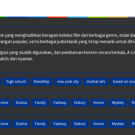
e yang menghadirkan beragam koleksi film dari berbagai genre, mulai dari 
ngan populer, serta berbagai judul klasik yang tetap menarik untuk dito
si yang mudah digunakan, dan pembaruan konten secara berkala, A-ListF
raktis dan nyaman.
high school
friendship
new york city
martial arts
based on nov
Crime
Drama
Family
Fantasy
History
Horror
Mystery
R
Crime
Drama
Family
Fantasy
History
Horror
Mystery
R