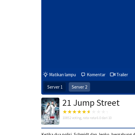
Matikan lampu
Komentar
Trailer
Server 1
Server 2
21 Jump Street
10852
voting, rata-rata
6.0
dari 10
Ketika dua polisi, Schmidt dan Jenko, bergabun