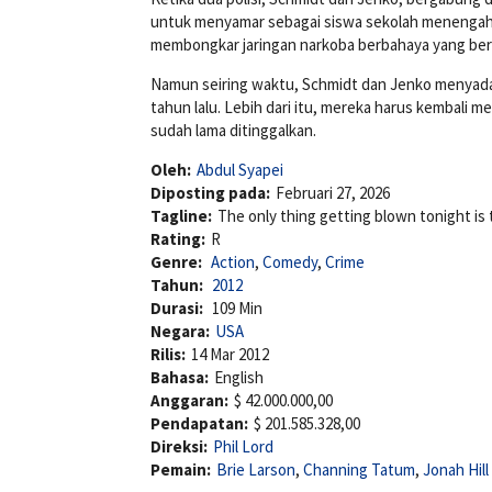
untuk menyamar sebagai siswa sekolah menengah. 
membongkar jaringan narkoba berbahaya yang berop
Namun seiring waktu, Schmidt dan Jenko menyadar
tahun lalu. Lebih dari itu, mereka harus kembali 
sudah lama ditinggalkan.
Oleh:
Abdul Syapei
Diposting pada:
Februari 27, 2026
Tagline:
The only thing getting blown tonight is t
Rating:
R
Genre:
Action
,
Comedy
,
Crime
Tahun:
2012
Durasi:
109 Min
Negara:
USA
Rilis:
14 Mar 2012
Bahasa:
English
Anggaran:
$ 42.000.000,00
Pendapatan:
$ 201.585.328,00
Direksi:
Phil Lord
Pemain:
Brie Larson
,
Channing Tatum
,
Jonah Hill