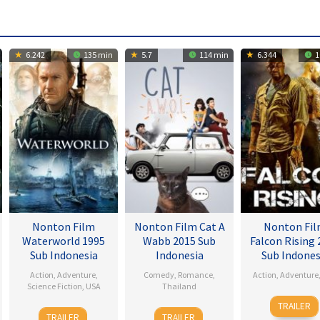
6.242
135 min
5.7
114 min
6.344
1
Nonton Film
Nonton Film Cat A
Nonton Fi
Waterworld 1995
Wabb 2015 Sub
Falcon Rising 
Sub Indonesia
Indonesia
Sub Indones
Action
,
Adventure
,
Comedy
,
Romance
,
Action
,
Adventure
Science Fiction
,
USA
Thailand
5
Ernie
TRAILER
28
Kevin
4
Nareubadee
Sep
Barb
TRAILER
TRAILER