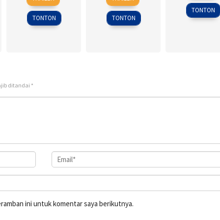
Jul
Reynolds
Mar
Wetchakam
2014
TONTON
1995
2015
TONTON
TONTON
jib ditandai
*
eramban ini untuk komentar saya berikutnya.