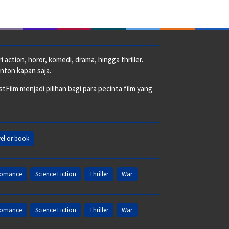
action, horor, komedi, drama, hingga thriller.
nton kapan saja.
ilm menjadi pilihan bagi para pecinta film yang
el or book
omance
Science Fiction
Thriller
War
omance
Science Fiction
Thriller
War