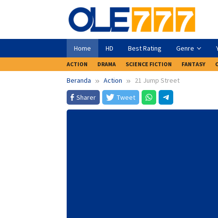
Loncat
ke
konten
Home
HD
Best Rating
Genre
ACTION
DRAMA
SCIENCE FICTION
FANTASY
Beranda
Action
21 Jump Street
Sharer
Tweet