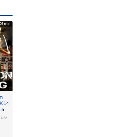
03 min
lm
2014
ia
,
USA
arash