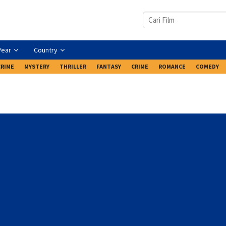
Year
Country
CRIME
MYSTERY
THRILLER
FANTASY
CRIME
ROMANCE
COMEDY