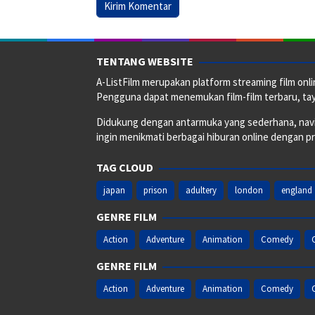
TENTANG WEBSITE
A-ListFilm merupakan platform streaming film onlin
Pengguna dapat menemukan film-film terbaru, taya
Didukung dengan antarmuka yang sederhana, naviga
ingin menikmati berbagai hiburan online dengan p
TAG CLOUD
japan
prison
adultery
london
england
GENRE FILM
Action
Adventure
Animation
Comedy
GENRE FILM
Action
Adventure
Animation
Comedy