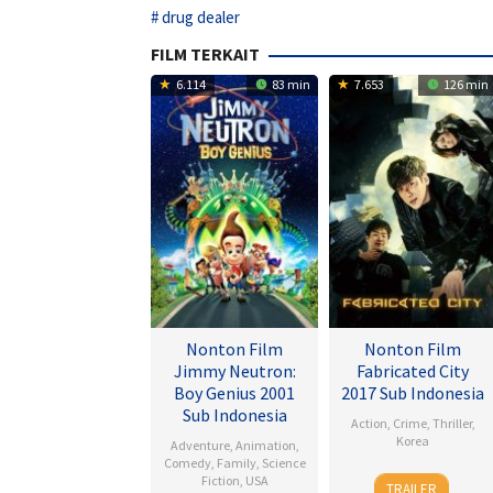
drug dealer
FILM TERKAIT
6.114
83 min
7.653
126 min
Nonton Film
Nonton Film
Jimmy Neutron:
Fabricated City
Boy Genius 2001
2017 Sub Indonesia
Sub Indonesia
Action
,
Crime
,
Thriller
,
Korea
Adventure
,
Animation
,
Comedy
,
Family
,
Science
9
Lee
Fiction
,
USA
TRAILER